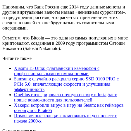
Напомним, что Банк России еще 2014 году данные монеты и
другие виртуальные валюты назвал «денежным суррогатом»,
и предупредил россиян, что расчеты с применением этих
средств в нашей стране будут называть сомнительными
операциями.
Отметим, что Bitcoin — это одна из самых популярных в мире
криптовалют, созданная в 2009 году программистом Сатоши
Накамото (Satoshi Nakamoto).
Читайте также
Xiaomi 15 Ultra: флагманский камерофон с
профессиональными возможностями
Samsung случайно раскрыла серию SSD 9100 PRO с
PCIe 5.0: впечатляющие скорости и улучшенная
эффективность
OnePlus интегрировала ночную съемку в Instagram:
новые возможности для пользователей
Хакеры встроили вирус в игру на Steam: как геймеров
обманули с PirateFi
Помолвочные кольца: как менялись вкусы невест с
начала 2000-х
Самые читаемые