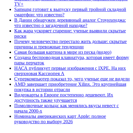
TV+
Samsung готовит к выпуску первый тройной складной
смартфон: что известно?
В Дании обнаружен деревянный аналог Стоунхенджа:
что известно о загадочной находке?
Как жара ускоряет старение: ученые выявили скрытые
риски
Почему человечество перестало жить дольше: скрытые
причины и тревожные тенденции
Самая большая картина в мире из песка (видео)
Создана беспроводная клавиатура, которая имеет форму
пары перчаток
НАСА публикует первые изображения с IXPE. На них
сверхновая Кассиопея А
Суперкомпьютер показал то, чего ученые еще не видели
AMD завершает приобретение Xilinx. Это крупнейшая
покупка в истории отрасли
Видеокарты в Европе постепенно дешевеют. Их
доступность также улучшается
Помолвочные кольца: как менялись вкусы невест с
начала 2000-х
Номиналы американских карт Apple: полное
руководство по выбору 2026