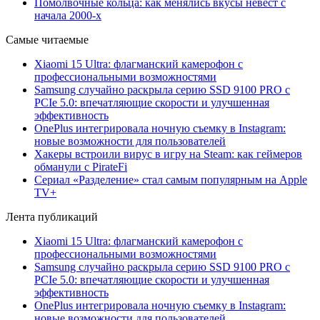
Помолвочные кольца: как менялись вкусы невест с
начала 2000-х
Самые читаемые
Xiaomi 15 Ultra: флагманский камерофон с
профессиональными возможностями
Samsung случайно раскрыла серию SSD 9100 PRO с
PCIe 5.0: впечатляющие скорости и улучшенная
эффективность
OnePlus интегрировала ночную съемку в Instagram:
новые возможности для пользователей
Хакеры встроили вирус в игру на Steam: как геймеров
обманули с PirateFi
Сериал «Разделение» стал самым популярным на Apple
TV+
Лента публикаций
Xiaomi 15 Ultra: флагманский камерофон с
профессиональными возможностями
Samsung случайно раскрыла серию SSD 9100 PRO с
PCIe 5.0: впечатляющие скорости и улучшенная
эффективность
OnePlus интегрировала ночную съемку в Instagram:
новые возможности для пользователей