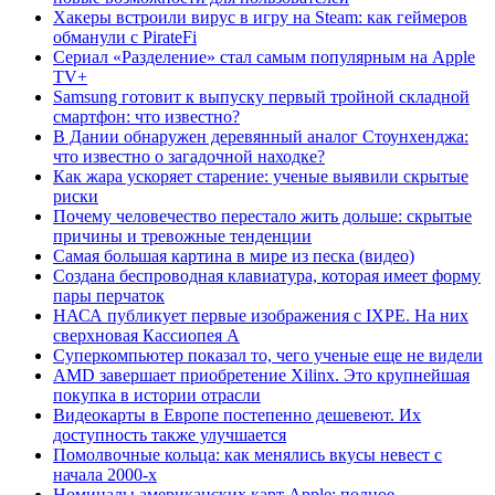
Хакеры встроили вирус в игру на Steam: как геймеров
обманули с PirateFi
Сериал «Разделение» стал самым популярным на Apple
TV+
Samsung готовит к выпуску первый тройной складной
смартфон: что известно?
В Дании обнаружен деревянный аналог Стоунхенджа:
что известно о загадочной находке?
Как жара ускоряет старение: ученые выявили скрытые
риски
Почему человечество перестало жить дольше: скрытые
причины и тревожные тенденции
Самая большая картина в мире из песка (видео)
Создана беспроводная клавиатура, которая имеет форму
пары перчаток
НАСА публикует первые изображения с IXPE. На них
сверхновая Кассиопея А
Суперкомпьютер показал то, чего ученые еще не видели
AMD завершает приобретение Xilinx. Это крупнейшая
покупка в истории отрасли
Видеокарты в Европе постепенно дешевеют. Их
доступность также улучшается
Помолвочные кольца: как менялись вкусы невест с
начала 2000-х
Номиналы американских карт Apple: полное