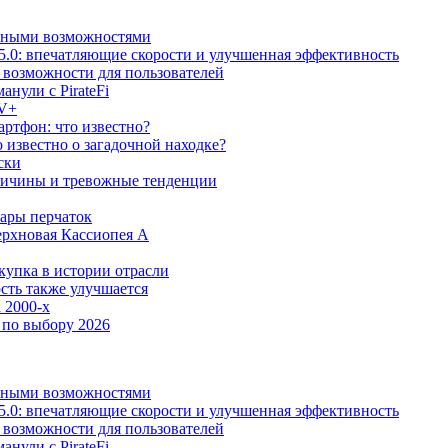
льными возможностями
5.0: впечатляющие скорости и улучшенная эффективность
е возможности для пользователей
анули с PirateFi
TV+
ртфон: что известно?
известно о загадочной находке?
ски
причины и тревожные тенденции
пары перчаток
ерхновая Кассиопея А
купка в истории отрасли
сть также улучшается
 2000-х
 по выбору 2026
льными возможностями
5.0: впечатляющие скорости и улучшенная эффективность
е возможности для пользователей
анули с PirateFi