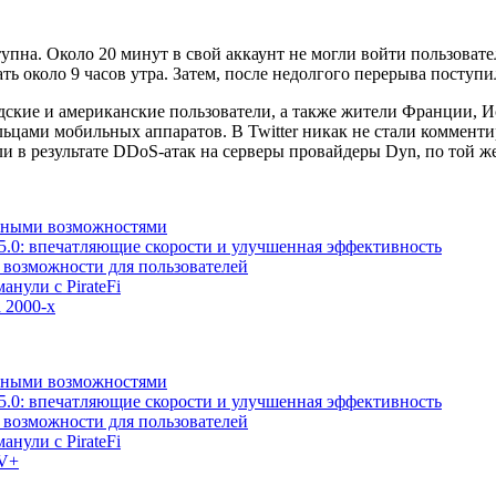
тупна. Около 20 минут в свой аккаунт не могли войти пользоват
ь около 9 часов утра. Затем, после недолгого перерыва поступи
дские и американские пользователи, а также жители Франции, И
ельцами мобильных аппаратов. В Twitter никак не стали коммент
и в результате DDoS-атак на серверы провайдеры Dyn, по той ж
льными возможностями
5.0: впечатляющие скорости и улучшенная эффективность
е возможности для пользователей
анули с PirateFi
 2000-х
льными возможностями
5.0: впечатляющие скорости и улучшенная эффективность
е возможности для пользователей
анули с PirateFi
TV+