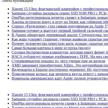
Лента публикаций
Xiaomi 15 Ultra: флагманский камерофон с профессиона
Samsung случайно раскрыла серию SSD 9100 PRO с PCIe 
OnePlus интегрировала ночную съемку в Instagram: новы
Хакеры встроили вирус в игру на Steam: как геймеров обм
Сериал «Разделение» стал самым популярным на Apple 
Samsung готовит к выпуску первый тройной складной сма
В Дании обнаружен деревянный аналог Стоунхенджа: что 
Как жара ускоряет старение: ученые выявили скрытые ри
Почему человечество перестало жить дольше: скрытые 
Самая большая картина в мире из песка (видео)
Создана беспроводная клавиатура, которая имеет форму 
НАСА публикует первые изображения с IXPE. На них св
Суперкомпьютер показал то, чего ученые еще не видели
AMD завершает приобретение Xilinx. Это крупнейшая по
Видеокарты в Европе постепенно дешевеют. Их доступно
Помолвочные кольца: как менялись вкусы невест с начала
Номиналы американских карт Apple: полное руководство
Xiaomi 15 Ultra: флагманский камерофон с профессиона
Samsung случайно раскрыла серию SSD 9100 PRO с PCIe 
OnePlus интегрировала ночную съемку в Instagram: новы
Хакеры встроили вирус в игру на Steam: как геймеров обм