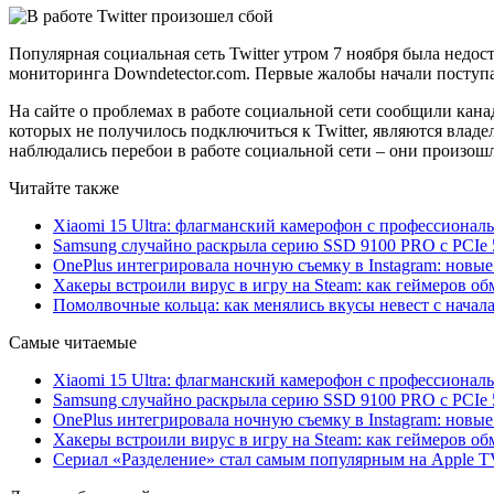
Популярная социальная сеть Twitter утром 7 ноября была недос
мониторинга Downdetector.com. Первые жалобы начали поступат
На сайте о проблемах в работе социальной сети сообщили кана
которых не получилось подключиться к Twitter, являются влад
наблюдались перебои в работе социальной сети – они произошл
Читайте также
Xiaomi 15 Ultra: флагманский камерофон с профессиона
Samsung случайно раскрыла серию SSD 9100 PRO с PCIe 
OnePlus интегрировала ночную съемку в Instagram: новы
Хакеры встроили вирус в игру на Steam: как геймеров обм
Помолвочные кольца: как менялись вкусы невест с начала
Самые читаемые
Xiaomi 15 Ultra: флагманский камерофон с профессиона
Samsung случайно раскрыла серию SSD 9100 PRO с PCIe 
OnePlus интегрировала ночную съемку в Instagram: новы
Хакеры встроили вирус в игру на Steam: как геймеров обм
Сериал «Разделение» стал самым популярным на Apple 