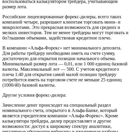
воспользоваться калькулятором трейдера, учитывающим
размер лота.
Российские лицензированные форекс-дилеры, всего таких
компаний четыре, разрешают клиентам торговать мини- и
микролотами. Это прекрасная возможность для средних и
мелких инвесторов. Тем не менее трейдеры могут торговать и
бo?льшими объемами, задействовав кредитное плечо.
В компании «Альфа-Форекс» нет минимального депозита.
Для работы трейдеру необходимо иметь на счете сумму,
достаточную для открытия позиции начального объема.
Минимальный размер лота — 0,01, или 1 000 единиц базовой
валюты. Максимальный лот — 500. С учетом кредитного
плеча 1:40 для открытия самой малой позиции трейдеру
потребуется иметь на торговом счете не меньше 25 единиц
(1000/40) базовой валюты.
Другие условия форекс-дилера:
Зачисление денег происходит на специальный раздел
номинального счета, открытого в Альфа-Банке, который
является учредителем компании «Альфа-Форекс». Кроме
калькулятора трейдера, дилер предоставляет и другие
возможности: доступ к широкому спектру аналитики,
регулярные обучающие вебинары и ежедневные разборы