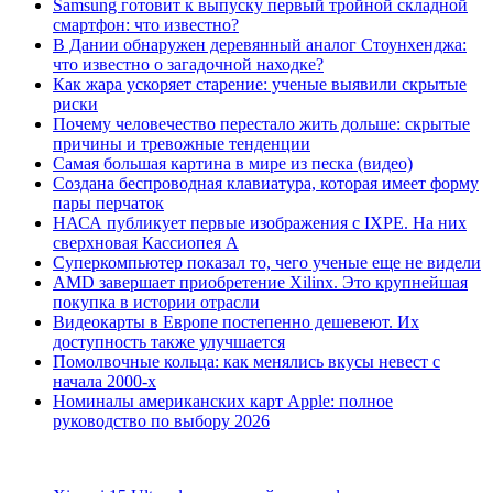
Samsung готовит к выпуску первый тройной складной
смартфон: что известно?
В Дании обнаружен деревянный аналог Стоунхенджа:
что известно о загадочной находке?
Как жара ускоряет старение: ученые выявили скрытые
риски
Почему человечество перестало жить дольше: скрытые
причины и тревожные тенденции
Самая большая картина в мире из песка (видео)
Создана беспроводная клавиатура, которая имеет форму
пары перчаток
НАСА публикует первые изображения с IXPE. На них
сверхновая Кассиопея А
Суперкомпьютер показал то, чего ученые еще не видели
AMD завершает приобретение Xilinx. Это крупнейшая
покупка в истории отрасли
Видеокарты в Европе постепенно дешевеют. Их
доступность также улучшается
Помолвочные кольца: как менялись вкусы невест с
начала 2000-х
Номиналы американских карт Apple: полное
руководство по выбору 2026