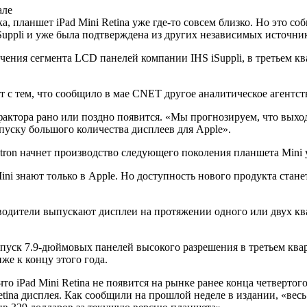
 планшет iPad Mini Retina уже где-то совсем близко. Но это с
Suppli и уже была подтверждена из других независимых источни
ения сегмента LCD панелей компании IHS iSuppli, в третьем кв
 с тем, что сообщило в мае CNET другое аналитическое агентст
актора рано или поздно появится. «Мы прогнозируем, что выход
пуску большого количества дисплеев для Apple».
tron начнет производство следующего поколения планшета Mini у
i знают только в Apple. Но доступность нового продукта станет
зводители выпускают дисплеи на протяжении одного или двух кв
ыпуск 7.9-дюймовых панелей высокого разрешения в третьем квар
же к концу этого года.
то iPad Mini Retina не появится на рынке ранее конца четвертог
tina дисплея. Как сообщили на прошлой неделе в издании, «весь