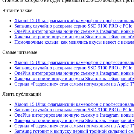
стоимость которого не будет превышать 230-250 долларов прот
Читайте также
Xiaomi 15 Ultra: флагманский камерофон с профессиона
Samsung случайно раскрыла серию SSD 9100 PRO с PCIe 
OnePlus интегрировала ночную съемку в Instagram: новы
Хакеры встроили вирус в игру на Steam: как геймеров обм
Помолвочные кольца: как менялись вкусы невест с начала
Самые читаемые
Xiaomi 15 Ultra: флагманский камерофон с профессиона
Samsung случайно раскрыла серию SSD 9100 PRO с PCIe 
OnePlus интегрировала ночную съемку в Instagram: новы
Хакеры встроили вирус в игру на Steam: как геймеров обм
Сериал «Разделение» стал самым популярным на Apple 
Лента публикаций
Xiaomi 15 Ultra: флагманский камерофон с профессиона
Samsung случайно раскрыла серию SSD 9100 PRO с PCIe 
OnePlus интегрировала ночную съемку в Instagram: новы
Хакеры встроили вирус в игру на Steam: как геймеров обм
Сериал «Разделение» стал самым популярным на Apple 
Samsung готовит к выпуску первый тройной складной сма