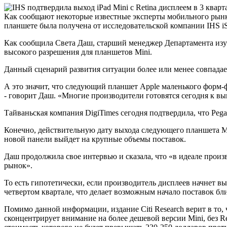
Как сообщают некоторые известные эксперты мобильного рынка,
планшете была получена от исследовательской компании IHS i
Как сообщила Света Даш, старший менеджер Департамента изуч
высокого разрешения для планшетов Mini.
Данный сценарий развития ситуации более или менее совпадает
А это значит, что следующий планшет Apple маленького форм-ф
- говорит Даш. «Многие производители готовятся сегодня к вы
Тайваньская компания DigiTimes сегодня подтвердила, что Pega
Конечно, действительную дату выхода следующего планшета Min
новой панели выйдет на крупные объемы поставок.
Даш продолжила свое интервью и сказала, что «в идеале прои
рынок».
То есть гипотетически, если производитель дисплеев начнет в
четвертом квартале, что делает возможным начало поставок бли
Помимо данной информации, издание Citi Research верит в то, ч
сконцентрирует внимание на более дешевой версии Mini, без Re