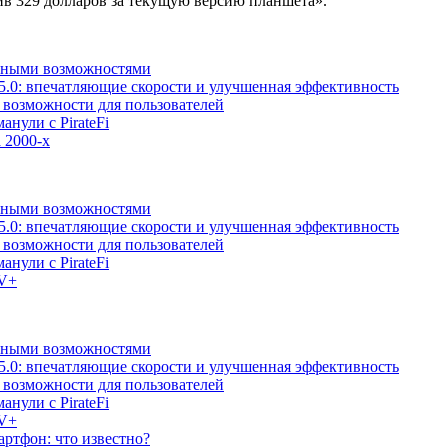
ив 329 долларов за текущую версию планшета».
льными возможностями
5.0: впечатляющие скорости и улучшенная эффективность
е возможности для пользователей
анули с PirateFi
 2000-х
льными возможностями
5.0: впечатляющие скорости и улучшенная эффективность
е возможности для пользователей
анули с PirateFi
TV+
льными возможностями
5.0: впечатляющие скорости и улучшенная эффективность
е возможности для пользователей
анули с PirateFi
TV+
ртфон: что известно?