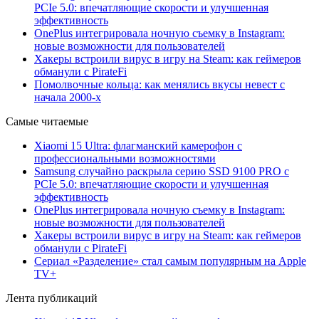
PCIe 5.0: впечатляющие скорости и улучшенная
эффективность
OnePlus интегрировала ночную съемку в Instagram:
новые возможности для пользователей
Хакеры встроили вирус в игру на Steam: как геймеров
обманули с PirateFi
Помолвочные кольца: как менялись вкусы невест с
начала 2000-х
Самые читаемые
Xiaomi 15 Ultra: флагманский камерофон с
профессиональными возможностями
Samsung случайно раскрыла серию SSD 9100 PRO с
PCIe 5.0: впечатляющие скорости и улучшенная
эффективность
OnePlus интегрировала ночную съемку в Instagram:
новые возможности для пользователей
Хакеры встроили вирус в игру на Steam: как геймеров
обманули с PirateFi
Сериал «Разделение» стал самым популярным на Apple
TV+
Лента публикаций