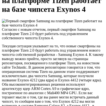
на платформе Tizen работает
на базе чипсета Exynos 4
Согласно с новым отчетом, первый смартфон Samsung на
платформе Tizen 2.0 будет работать под управлением
собственного чипсета Exynos 4.
Текущая ситуация указывает на то, что новые смартфоны на
платформе Tizen 2.0 будут работать под управлением нового
чипсета собственной разработки - Samsung Exynos 4. К такому
выводу можно прийти, просто заглянув на страницы
репозитория, посвященного платформе Tizen, на новостном
сайте Techtastic. В данном репозитории говорится о том, что
операционная система Tizen на данном этапе поддерживает
исключительно два чипсета Samsung, которые получили
название Exynos 4212 (два ядра) и Exynos 4412 (четыре ядра).
Оба высокоинтегрированных решения используют
архитектуру ядер ARM Cortex A9 и графическое ядро,
построенное по аналогии с Mali400 MP4 GPU. Если вас
терзают мысли о том, где вы ранее могли встречать данный
чипсет, то сообщим вам о том, что Exynos 4212 вы могли
встречать в составе Samsung Galaxy S2, а Exynos 4412 - в