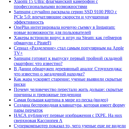
Xiaomi 15 Ultra: флагманский камерофон с
профессиональными возможностями
Samsung случайно раскрыла серию SSD 9100 PRO с
PCIe 5.0: впечатляющие скорости и улучшенная
эффективность
OnePlus интегрировала ночную съемку в Instagram:
новые возможности для пользователей
Хакеры встроили вирус в игру на Steam: как геймеров
обманули с PirateFi
Сериал «Разделение» стал самым популярным на Apple
TV+
Samsung готовит к выпуску первый тройной складной
смартфон: что известно?
В Дании обнаружен деревянный аналог Стоунхенджа:
что известно о загадочной находке?
Как жара ускоряет старение: ученые выявили скрытые
риски
Почему человечество перестало жить дольше: скрытые
причины и тревожные тенденции
Самая большая картина в мире из песка (видео)
Создана беспроводная клавиатура, которая имеет форму
пары перчаток
НАСА публикует первые изображения с IXPE. На них
сверхновая Кассиопея А
Суперкомпьютер показал то, чего ученые еще не видели