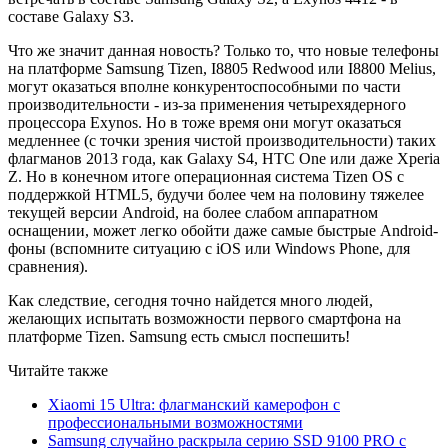
составе Galaxy S3.
Что же значит данная новость? Только то, что новые телефоны
на платформе Samsung Tizen, I8805 Redwood или I8800 Melius,
могут оказаться вполне конкурентоспособными по части
производительности - из-за применения четырехядерного
процессора Exynos. Но в тоже время они могут оказаться
медленнее (с точки зрения чистой производительности) таких
флагманов 2013 года, как Galaxy S4, HTC One или даже Xperia
Z. Но в конечном итоге операционная система Tizen OS с
поддержкой HTML5, будучи более чем на половину тяжелее
текущей версии Android, на более слабом аппаратном
оснащении, может легко обойти даже самые быстрые Android-
фоны (вспомните ситуацию с iOS или Windows Phone, для
сравнения).
Как следствие, сегодня точно найдется много людей,
желающих испытать возможности первого смартфона на
платформе Tizen. Samsung есть смысл поспешить!
Читайте также
Xiaomi 15 Ultra: флагманский камерофон с
профессиональными возможностями
Samsung случайно раскрыла серию SSD 9100 PRO с