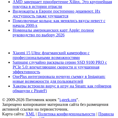
AMD завершает приобретение Xilinx. Это крупнейшая
покупка в истории отрасли
Видеокарты в Европе постепенно дешевеют. Их
доступность также улучшается
Помолвочные кольца: как менялись вкусы невест с
начала 2000-х
Номиналы американских карт Apple: полное
руководство по выбору 2026
Xiaomi 15 Ultra: флагманский камерофон с
профессиональными возможностями
Samsung случайно раскрыла серию SSD 9100 PRO с
PCIe 5.0: впечатляющие скорости и улучшенная
эффективность
OnePlus интегрировала ночную съемку в Instagram:
новые возможности для пользователей
Хакеры встроили вирус в игру на Steam: как геймеров
обманули с PirateFi
© 2009-2026 Питомник кошек "
i-geek.org
".
Запрещено копирование материалов сайта без размещения
активной ссылки на первоисточник.
Карта сайта:
XML
|
Политика конфиденциальности
|
Правила