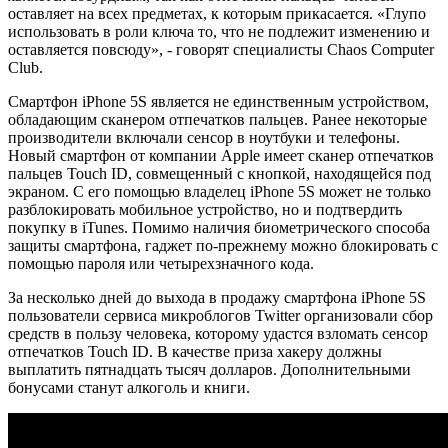
оставляет на всех предметах, к которым прикасается. «Глупо
использовать в роли ключа то, что не подлежит изменению и
оставляется повсюду», - говорят специалисты Chaos Computer
Club.
Смартфон iPhone 5S является не единственным устройством,
обладающим сканером отпечатков пальцев. Ранее некоторые
производители включали сенсор в ноутбуки и телефоны.
Новый смартфон от компании Apple имеет сканер отпечатков
пальцев Touch ID, совмещенный с кнопкой, находящейся под
экраном. С его помощью владелец iPhone 5S может не только
разблокировать мобильное устройство, но и подтвердить
покупку в iTunes. Помимо наличия биометрического способа
защиты смартфона, гаджет по-прежнему можно блокировать с
помощью пароля или четырехзначного кода.
За несколько дней до выхода в продажу смартфона iPhone 5S
пользователи сервиса микроблогов Twitter организовали сбор
средств в пользу человека, которому удастся взломать сенсор
отпечатков Touch ID. В качестве приза хакеру должны
выплатить пятнадцать тысяч долларов. Дополнительными
бонусами станут алкоголь и книги.