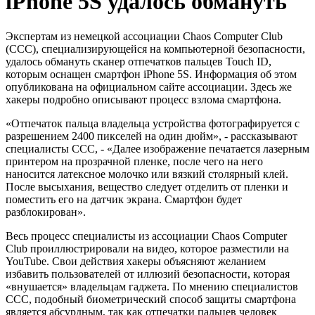
iPhone 5S удалось обмануть
Экспертам из немецкой ассоциации Chaos Computer Club
(CCC), специализирующейся на компьютерной безопасности,
удалось обмануть сканер отпечатков пальцев Touch ID,
которым оснащен смартфон iPhone 5S. Информация об этом
опубликована на официальном сайте ассоциации. Здесь же
хакеры подробно описывают процесс взлома смартфона.
«Отпечаток пальца владельца устройства фотографируется с
разрешением 2400 пикселей на один дюйм», - рассказывают
специалисты CCC, - «Далее изображение печатается лазерным
принтером на прозрачной пленке, после чего на него
наносится латексное молочко или вязкий столярный клей.
После высыхания, вещество следует отделить от пленки и
поместить его на датчик экрана. Смартфон будет
разблокирован».
Весь процесс специалисты из ассоциации Chaos Computer
Club проиллюстрировали на видео, которое разместили на
YouTube. Свои действия хакеры объясняют желанием
избавить пользователей от иллюзий безопасности, которая
«внушается» владельцам гаджета. По мнению специалистов
CCC, подобный биометрический способ защиты смартфона
является абсурдным, так как отпечатки пальцев человек