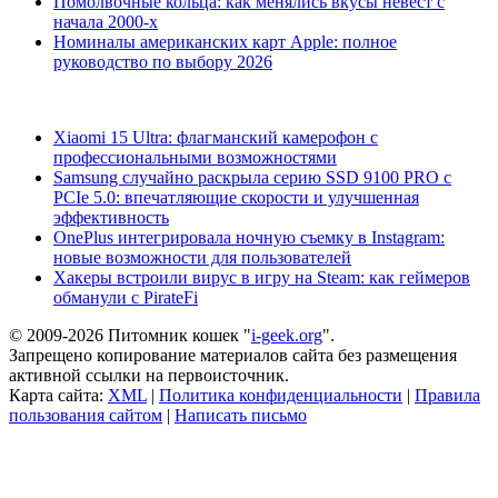
Помолвочные кольца: как менялись вкусы невест с
начала 2000-х
Номиналы американских карт Apple: полное
руководство по выбору 2026
Xiaomi 15 Ultra: флагманский камерофон с
профессиональными возможностями
Samsung случайно раскрыла серию SSD 9100 PRO с
PCIe 5.0: впечатляющие скорости и улучшенная
эффективность
OnePlus интегрировала ночную съемку в Instagram:
новые возможности для пользователей
Хакеры встроили вирус в игру на Steam: как геймеров
обманули с PirateFi
© 2009-2026 Питомник кошек "
i-geek.org
".
Запрещено копирование материалов сайта без размещения
активной ссылки на первоисточник.
Карта сайта:
XML
|
Политика конфиденциальности
|
Правила
пользования сайтом
|
Написать письмо