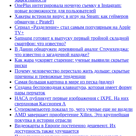
OnePlus интегрировала ночную съемку в Instagram:
новые возможности для пользователей
Хакеры встроили вирус в игру на Steam: как геймеров
обманули с PirateFi
Сериал «Разделение» стал самым популярным на Apple
TV+
Samsung готовит к выпуску первый тройной складной
смартфон: что известно?
В Дании обнаружен деревянный аналог Стоунхенджа:
что известно о загадочной находке?
Как жара ускоряет старение: ученые выявили скрытые
риски
Почему человечество перестало жить дольше: скрытые
причины и тревожные тенденции
Самая большая картина в мире из песка (видео)
Создана беспроводная клавиатура, которая имеет форму
пары перчаток
НАСА публикует первые изображения с IXPE. На них
сверхновая Кассиопея А
Суперкомпьютер показал то, чего ученые еще не видели
AMD завершает приобретение Xilinx. Это крупнейшая
покупка в истории отрасли
Видеокарты в Европе постепенно дешевеют. Их
доступность также улучшается