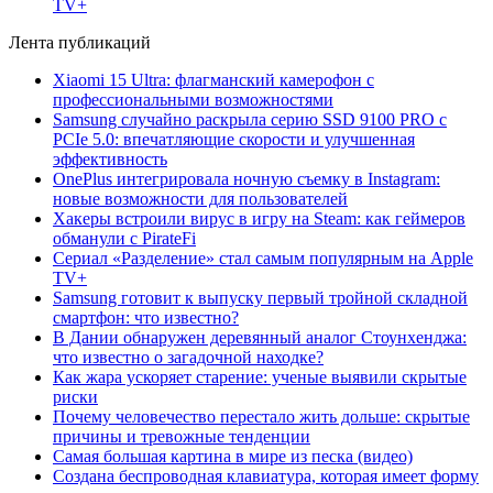
TV+
Лента публикаций
Xiaomi 15 Ultra: флагманский камерофон с
профессиональными возможностями
Samsung случайно раскрыла серию SSD 9100 PRO с
PCIe 5.0: впечатляющие скорости и улучшенная
эффективность
OnePlus интегрировала ночную съемку в Instagram:
новые возможности для пользователей
Хакеры встроили вирус в игру на Steam: как геймеров
обманули с PirateFi
Сериал «Разделение» стал самым популярным на Apple
TV+
Samsung готовит к выпуску первый тройной складной
смартфон: что известно?
В Дании обнаружен деревянный аналог Стоунхенджа:
что известно о загадочной находке?
Как жара ускоряет старение: ученые выявили скрытые
риски
Почему человечество перестало жить дольше: скрытые
причины и тревожные тенденции
Самая большая картина в мире из песка (видео)
Создана беспроводная клавиатура, которая имеет форму