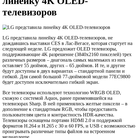
линейку 4K OLED-
телевизоров
LG представила линейку 4K OLED-телевизоров, не
дождавшись выставки CES в Лас-Вегасе, которая стартует на
следующей неделе. LG предложит OLED телевизоры,
поддерживающие 4K разрешение (3840х2160 пикселей) трех
различных размеров – диагональ самых маленьких из них
оставляет 55 дюймов, других – 65 дюймов. И те, и другие
будут доступны в двух вариантах – стандартной панели и
гибкой. Для самой большой 77-дюймовой модели 77EC9800
будет доступен исключительно гибкий экран.
Все телевизоры используют технологию WRGB OLED,
схожую с системой Aquos, ранее применявшейся на
телевизорах Sharp. В ней применялись желтые пиксели – в
дополнение к стандартным RGB, чтобы предоставить
пользователям цвета и контрастность HDR-качества.
Телевизоры оснащены портами HDMI 2.0 и поддержкой
форматов H.264 и H.265 с 30 и 60 FPS, и USB с возможностью
проигрывать различные типы файлов на встроенном
медиаплеере.