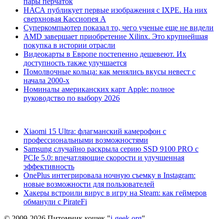
пары перчаток
НАСА публикует первые изображения с IXPE. На них
сверхновая Кассиопея А
Суперкомпьютер показал то, чего ученые еще не видели
AMD завершает приобретение Xilinx. Это крупнейшая
покупка в истории отрасли
Видеокарты в Европе постепенно дешевеют. Их
доступность также улучшается
Помолвочные кольца: как менялись вкусы невест с
начала 2000-х
Номиналы американских карт Apple: полное
руководство по выбору 2026
Xiaomi 15 Ultra: флагманский камерофон с
профессиональными возможностями
Samsung случайно раскрыла серию SSD 9100 PRO с
PCIe 5.0: впечатляющие скорости и улучшенная
эффективность
OnePlus интегрировала ночную съемку в Instagram:
новые возможности для пользователей
Хакеры встроили вирус в игру на Steam: как геймеров
обманули с PirateFi
© 2009-2026 Питомник кошек "
i-geek.org
".