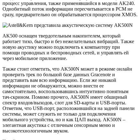
процесс управления, также применявшийся в модели AK240.
Однобитный поток информации пересчитывается в PCM не
сразу, предварительно он обрабатывается процессором XMOS.
AK500 оснащен твердотельным накопителем, который
работает тихо, быстро и без нежелательных вибраций. Также
новую акустику можно подключить к компьютеру при
помощи проводных и беспроводных сетей, и управлять ей
через мобильное приложение.
Также стоит отметить, что AK500N может в режиме онлайн
проверить трек по большой базе данных Gracenote и
представить вам всю информацию. Если же никакой
информации не обнаружится, можно внести ее
самостоятельно, воспользовавшись интуитивно понятным
тач-скрином. Помимо прочего, AK500N имеет обширный
спектр входов/выходов, слот для SD-карты и USB-порты.
Отметим, что USB-порт, расположившийся на задней панели
системы, может служить не только для подключения
мобильного устройства, но и как ЦАП выход. AK500N –
элегантная акустика с отличным сенсорным меню и
высокотехнологичным звуком.