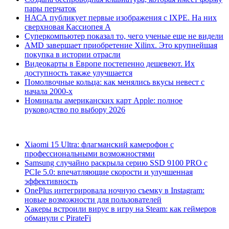
пары перчаток
НАСА публикует первые изображения с IXPE. На них
сверхновая Кассиопея А
Суперкомпьютер показал то, чего ученые еще не видели
AMD завершает приобретение Xilinx. Это крупнейшая
покупка в истории отрасли
Видеокарты в Европе постепенно дешевеют. Их
доступность также улучшается
Помолвочные кольца: как менялись вкусы невест с
начала 2000-х
Номиналы американских карт Apple: полное
руководство по выбору 2026
Xiaomi 15 Ultra: флагманский камерофон с
профессиональными возможностями
Samsung случайно раскрыла серию SSD 9100 PRO с
PCIe 5.0: впечатляющие скорости и улучшенная
эффективность
OnePlus интегрировала ночную съемку в Instagram:
новые возможности для пользователей
Хакеры встроили вирус в игру на Steam: как геймеров
обманули с PirateFi