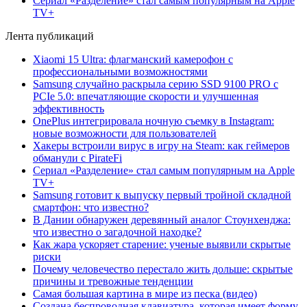
Сериал «Разделение» стал самым популярным на Apple
TV+
Лента публикаций
Xiaomi 15 Ultra: флагманский камерофон с
профессиональными возможностями
Samsung случайно раскрыла серию SSD 9100 PRO с
PCIe 5.0: впечатляющие скорости и улучшенная
эффективность
OnePlus интегрировала ночную съемку в Instagram:
новые возможности для пользователей
Хакеры встроили вирус в игру на Steam: как геймеров
обманули с PirateFi
Сериал «Разделение» стал самым популярным на Apple
TV+
Samsung готовит к выпуску первый тройной складной
смартфон: что известно?
В Дании обнаружен деревянный аналог Стоунхенджа:
что известно о загадочной находке?
Как жара ускоряет старение: ученые выявили скрытые
риски
Почему человечество перестало жить дольше: скрытые
причины и тревожные тенденции
Самая большая картина в мире из песка (видео)
Создана беспроводная клавиатура, которая имеет форму