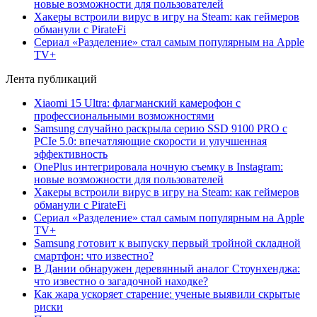
новые возможности для пользователей
Хакеры встроили вирус в игру на Steam: как геймеров
обманули с PirateFi
Сериал «Разделение» стал самым популярным на Apple
TV+
Лента публикаций
Xiaomi 15 Ultra: флагманский камерофон с
профессиональными возможностями
Samsung случайно раскрыла серию SSD 9100 PRO с
PCIe 5.0: впечатляющие скорости и улучшенная
эффективность
OnePlus интегрировала ночную съемку в Instagram:
новые возможности для пользователей
Хакеры встроили вирус в игру на Steam: как геймеров
обманули с PirateFi
Сериал «Разделение» стал самым популярным на Apple
TV+
Samsung готовит к выпуску первый тройной складной
смартфон: что известно?
В Дании обнаружен деревянный аналог Стоунхенджа:
что известно о загадочной находке?
Как жара ускоряет старение: ученые выявили скрытые
риски