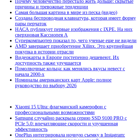
Почему человечество перестало жить дольше: скрытые
причины и тревожные тенденции
Самая большая картина в мире из песка (видео)
Создана беспроводная клавиатура, которая имеет форму
пары перчаток
НАСА публикует первые изображения с IXPE. На них
сверхновая Кассиопея А
Суперкомпьютер показал то, чего ученые еще не видели
AMD завершает приобретение Xilinx. Это крупнейшая
покупка в истории отрасли
Видеокарты в Европе постепенно дешевеют. Их
доступность также улучшается
Помолвочные кольца: как менялись вкусы невест с
начала 2000-х
Номиналы американских карт Apple: полное
руководство по выбору 2026
Xiaomi 15 Ultra: флагманский камерофон с
профессиональными возможностями
Samsung случайно раскрыла серию SSD 9100 PRO с
PCIe 5.0: впечатляющие скорости и улучшенная
эффективность
OnePlus интегрировала ночную съемку в Instagram: