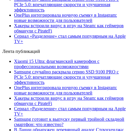
PCIe 5.0: впечатляющие скорости и улучшенная
эффективность
OnePlus интегрировала ночную съемку в Instagram:
новые возможности для пользователей
Хакеры встроили вирус в игру на Steam: как геймеров
обманули с PirateFi
Сериал «Разделение» стал самым популярным на Apple
TV+
Лента публикаций
Xiaomi 15 Ultra: флагманский камерофон с
профессиональными возможностями
Samsung случайно раскрыла серию SSD 9100 PRO с
PCIe 5.0: впечатляющие скорости и улучшенная
эффективность
OnePlus интегрировала ночную съемку в Instagram:
новые возможности для пользователей
Хакеры встроили вирус в игру на Steam: как геймеров
обманули с PirateFi
Сериал «Разделение» стал самым популярным на Apple
TV+
Samsung готовит к выпуску первый тройной складной
смартфон: что известно?
В Дании обнаружен деревянный аналог Стоунхенджа: