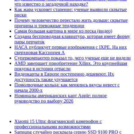
что известно о загадочной находке?
Как жара ускоряет старение: ученые выявили скрытые
риски
Почему человечество перестало жить дольше: скрытые
причины и тревожные тенденции
Самая большая картина в мире из песка (видео)
Создана беспроводная клавиатура, которая имеет форму
пары перчаток
НАСА публикует первые изображения с IXPE. На них
сверхновая Кассиопея А
Суперкомпьютер показал то, чего ученые еще не видели
AMD завершает приобретение Xilinx. Это крупнейшая
покупка в истории отрасли
Видеокарты в Европе постепенно дешевеют. Их
доступность также улучшается
Помолвочные кольца: как менялись вкусы невест с
начала 2000-х
Номиналы американских карт Apple: полное
руководство по выбору 2026
Xiaomi 15 Ultra: флагманский камерофон с
профессиональными возможностями
Samsung случайно раскрыла серию SSD 9100 PRO с