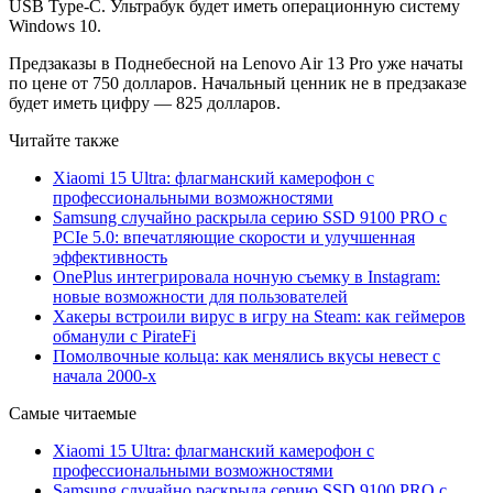
USB Type-C. Ультрабук будет иметь операционную систему
Windows 10.
Предзаказы в Поднебесной на Lenovo Air 13 Pro уже начаты
по цене от 750 долларов. Начальный ценник не в предзаказе
будет иметь цифру — 825 долларов.
Читайте также
Xiaomi 15 Ultra: флагманский камерофон с
профессиональными возможностями
Samsung случайно раскрыла серию SSD 9100 PRO с
PCIe 5.0: впечатляющие скорости и улучшенная
эффективность
OnePlus интегрировала ночную съемку в Instagram:
новые возможности для пользователей
Хакеры встроили вирус в игру на Steam: как геймеров
обманули с PirateFi
Помолвочные кольца: как менялись вкусы невест с
начала 2000-х
Самые читаемые
Xiaomi 15 Ultra: флагманский камерофон с
профессиональными возможностями
Samsung случайно раскрыла серию SSD 9100 PRO с