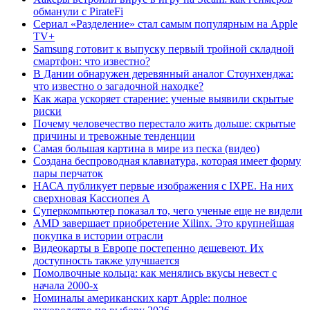
обманули с PirateFi
Сериал «Разделение» стал самым популярным на Apple
TV+
Samsung готовит к выпуску первый тройной складной
смартфон: что известно?
В Дании обнаружен деревянный аналог Стоунхенджа:
что известно о загадочной находке?
Как жара ускоряет старение: ученые выявили скрытые
риски
Почему человечество перестало жить дольше: скрытые
причины и тревожные тенденции
Самая большая картина в мире из песка (видео)
Создана беспроводная клавиатура, которая имеет форму
пары перчаток
НАСА публикует первые изображения с IXPE. На них
сверхновая Кассиопея А
Суперкомпьютер показал то, чего ученые еще не видели
AMD завершает приобретение Xilinx. Это крупнейшая
покупка в истории отрасли
Видеокарты в Европе постепенно дешевеют. Их
доступность также улучшается
Помолвочные кольца: как менялись вкусы невест с
начала 2000-х
Номиналы американских карт Apple: полное