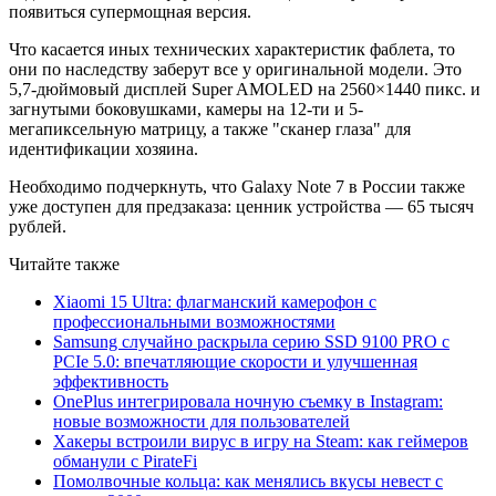
появиться супермощная версия.
Что касается иных технических характеристик фаблета, то
они по наследству заберут все у оригинальной модели. Это
5,7-дюймовый дисплей Super AMOLED на 2560×1440 пикс. и
загнутыми боковушками, камеры на 12-ти и 5-
мегапиксельную матрицу, а также "сканер глаза" для
идентификации хозяина.
Необходимо подчеркнуть, что Galaxy Note 7 в России также
уже доступен для предзаказа: ценник устройства — 65 тысяч
рублей.
Читайте также
Xiaomi 15 Ultra: флагманский камерофон с
профессиональными возможностями
Samsung случайно раскрыла серию SSD 9100 PRO с
PCIe 5.0: впечатляющие скорости и улучшенная
эффективность
OnePlus интегрировала ночную съемку в Instagram:
новые возможности для пользователей
Хакеры встроили вирус в игру на Steam: как геймеров
обманули с PirateFi
Помолвочные кольца: как менялись вкусы невест с