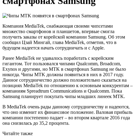
смартфонах Samsung
Компания MediaTek, снабжающая своими чипсетами
множество смартфонов и планшетов, впервые смогла
получить заказы от корейской компании Samsung. Об этом
сообщил Цзай Мингай, глава MediaTek, отметив, что в
будущем надеется начать сотрудничать и с Apple.
Ранее MediaTek не удавалось поработать с корейским
гигантом. Тот пользовался чипами Qualcomm, Broadcom,
Exynos и другими, но MTK в смартфонах Samsung не было
никогда. Чипы MTK должны появиться в них в 2017 году.
Данное сотрудничество должно положительно сказаться на
позициях MediaTek по отношению к основным конкурентам –
компаниям Spreadtrum Communications и Qualcomm. Пока
Samsung планирует покупать чипы младших линеек MTK.
В MediaTek очень рады данному сотрудничеству и надеются,
что оно изменит их финансовое положение. Валовая прибыль
компании постепенно падает – во втором квартале 2016 года
она снизилась до 35,2 процента.
Читайте также