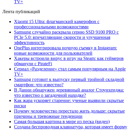
TV+
Лента публикаций
Xiaomi 15 Ultra: флагманский камерофон с
профессиональными возможностями
Samsung случайно раскрыла серию SSD 9100 PRO с
PCIe 5.0: впечатляющие скорости и улучшенная
эффективность
OnePlus интегрировала ночную съемку в Instagram:
новые возможности для пользователей
Хакеры встроили вирус в игру на Steam: как геймеров
обманули с PirateFi
Сериал «Разделение» стал самым популярным на Apple
TV+
Samsung готовит к выпуску первый тройной складной
смартфон: что известно?
В Дании обнаружен деревянный аналог Стоунхенджа:
что известно о загадочной находке?
Как жара ускоряет старение: ученые выявили скрытые
риски
Почему человечество перестало жить дольше: скрытые
причины и тревожные тенденции
Самая большая картина в мире из песка (видео)
Создана беспроводная клавиатура, которая имеет форму