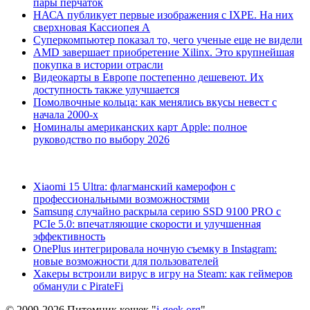
пары перчаток
НАСА публикует первые изображения с IXPE. На них
сверхновая Кассиопея А
Суперкомпьютер показал то, чего ученые еще не видели
AMD завершает приобретение Xilinx. Это крупнейшая
покупка в истории отрасли
Видеокарты в Европе постепенно дешевеют. Их
доступность также улучшается
Помолвочные кольца: как менялись вкусы невест с
начала 2000-х
Номиналы американских карт Apple: полное
руководство по выбору 2026
Xiaomi 15 Ultra: флагманский камерофон с
профессиональными возможностями
Samsung случайно раскрыла серию SSD 9100 PRO с
PCIe 5.0: впечатляющие скорости и улучшенная
эффективность
OnePlus интегрировала ночную съемку в Instagram:
новые возможности для пользователей
Хакеры встроили вирус в игру на Steam: как геймеров
обманули с PirateFi
© 2009-2026 Питомник кошек "
i-geek.org
".