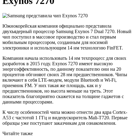
Exynos 7270
Южнокорейская компания официально представила
двухъядерный процессор Samsung Exynos 7 Dual 7270. Новый
чип поступил в массовое производство и стал первым
мобильным процессором, созданным для носимой
электроники и использующим 14 нм технологию FinFET.
Компания начала использовать 14 нм техпроцесс для своих
разработок в 2015 году. Exynos 7270 имеют высокую
энергоэффективность, по данному показателю они на 20
процентов обгоняют своих 28 нм предшественников. Чипы
включают в себя LTE-модем, модули Bluetooth и Wi-Fi,
приемник FM. У них такая же площадь, как и у
предшественников, но высота меньше на треть. Этот
показатель благоприятно скажется на толщине гаджетов с
данными процессорами.
К числу особенностей чипа можно отнести два ядра Cortex-
A53 с частотой 1 ГГц и видеоускоритель Mali-T720. Первые
образцы уже поступают заказчикам для ознакомления.
Читайте также