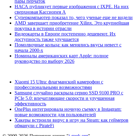
пары перчаток
НАСА публикует первые изображения с IXPE. На них
сверхновая Кассиопея А
Суперкомпьютер показал то, чего ученые еще не видели
AMD завершает приобретение Xilinx. Это крупнейшая
покупка в истории отрасли
Видеокарты в Европе постепенно дешевеют. Их
доступность также улучшается
Помолвочные кольца: как менялись вкусы невест с
начала 2000-х
Номиналы американских карт Apple: полное
руководство по выбору 2026
Xiaomi 15 Ultra: флагманский камерофон с
профессиональными возможностями
Samsung случайно раскрыла серию SSD 9100 PRO с
PCIe 5.0: впечатляющие скорости и улучшенная
эффективность
OnePlus интегрировала ночную съемку в Instagram:
новые возможности для пользователей
Хакеры встроили вирус в игру на Steam: как геймеров
обманули с PirateFi
© 2009-2026 Питомник кошек "
i-geek.org
".