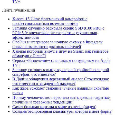
TV+
Лента публикаций
Xiaomi 15 Ultra: флагманский камерофон с
профессиональными возможностями
Samsung случайно раскрыла серию SSD 9100 PRO с
PCIe 5.0: впечатляющие скорости и улучшенная
эффективность
OnePlus интегрировала ночную съемку в Instagram:
новые возможности для пользователей
Хакеры встроили вирус в игру на Steam: как геймеров
обманули с PirateFi
Сериал «Разделение» стал самым популярным на Apple
TV+
Samsung готовит к выпуску первый тройной складной
смартфон: что известно?
В Дании обнаружен деревянный аналог Стоунхенджа:
что известно о загадочной находке?
Как жара ускоряет старение: ученые выявили скрытые
риски
Почему человечество перестало жить дольше: скрытые
причины и тревожные тенденции
Самая большая картина в мире из песка (видео)
Создана беспроводная клавиатура, которая имеет форму