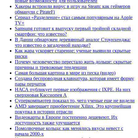
новые возможности для пользователей
Хакеры встроили вирус в игру на Steam: как геймеров
обманули с PirateFi
Сериал «Разделение» стал самым популярным на Apple
TV+
Samsung готовит к выпуску первый тройной складной
смартфон: что известно?
В Дании обнаружен деревянный аналог Стоунхенджа:
что известно о загадочной находке?
Как жара ускоряет старение: ученые выявили скрытые
риски
Почему человечество перестало жить дольше: скрытые
причины и тревожные тенденции
Самая большая картина в мире из песка (видео)
Создана беспроводная клавиатура, которая имеет форму
пары перчаток
НАСА публикует первые изображения с IXPE. На них
сверхновая Кассиопея А
Суперкомпьютер показал то, чего ученые еще не видели
AMD завершает приобретение Xilinx. Это крупнейшая
покупка в истории отрасли
Видеокарты в Европе постепенно дешевеют. Их
доступность также улучшается
Помолвочные кольца: как менялись вкусы невест с
начала 2000-х