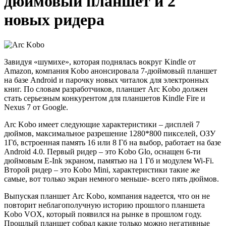
дюймовый планшет и 2
новых ридера
Завидуя «шумихе», которая поднялась вокруг Kindle от
Amazon, компания Kobo анонсировала 7-дюймовый планшет
на базе Android и парочку новых читалок для электронных
книг. По словам разработчиков, планшет Arc Kobo должен
стать серьезным конкурентом для планшетов Kindle Fire и
Nexus 7 от Google.
Arc Kobo имеет следующие характеристики – дисплей 7
дюймов, максимальное разрешение 1280*800 пикселей, ОЗУ
1Гб, встроенная память 16 или 8 Гб на выбор, работает на базе
Android 4.0. Первый ридер – это Kobo Glo, оснащен 6-ти
дюймовым E-Ink экраном, памятью на 1 Гб и модулем Wi-Fi.
Второй ридер – это Kobo Mini, характеристики такие же
самые, вот только экран немного меньше- всего пять дюймов.
Выпуская планшет Arc Kobo, компания надеется, что он не
повторит неблагополучную историю прошлого планшета
Kobo VOX, который появился на рынке в прошлом году.
Прошлый планшет собрал какие только можно негативные