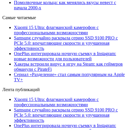
Помолвочные кольца: как менялись вкусы невест с
начала 2000-х
Самые читаемые
Xiaomi 15 Ultra: флагманский камерофон с
профессиональными возможностями
Samsung случайно раскрыла серию SSD 9100 PRO с
PCIe 5.0: впечатляющие скорости и улучшенная
эффективность
OnePlus интегрировала ночную съемку в Instagram:
новые возможности для пользователей
Хакеры встроили вирус в игру на Steam: как геймеров
обманули с PirateFi
Сериал «Разделение» стал самым популярным на Apple
TV+
Лента публикаций
Xiaomi 15 Ultra: флагманский камерофон с
профессиональными возможностями
Samsung случайно раскрыла серию SSD 9100 PRO с
PCIe 5.0: впечатляющие скорости и улучшенная
эффективность
OnePlus интегрировала ночную съемку в Instagram: