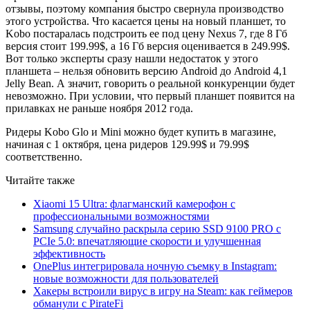
отзывы, поэтому компания быстро свернула производство
этого устройства. Что касается цены на новый планшет, то
Kobo постаралась подстроить ее под цену Nexus 7, где 8 Гб
версия стоит 199.99$, а 16 Гб версия оценивается в 249.99$.
Вот только эксперты сразу нашли недостаток у этого
планшета – нельзя обновить версию Android до Android 4,1
Jelly Bean. А значит, говорить о реальной конкуренции будет
невозможно. При условии, что первый планшет появится на
прилавках не раньше ноября 2012 года.
Ридеры Kobo Glo и Mini можно будет купить в магазине,
начиная с 1 октября, цена ридеров 129.99$ и 79.99$
соответственно.
Читайте также
Xiaomi 15 Ultra: флагманский камерофон с
профессиональными возможностями
Samsung случайно раскрыла серию SSD 9100 PRO с
PCIe 5.0: впечатляющие скорости и улучшенная
эффективность
OnePlus интегрировала ночную съемку в Instagram:
новые возможности для пользователей
Хакеры встроили вирус в игру на Steam: как геймеров
обманули с PirateFi