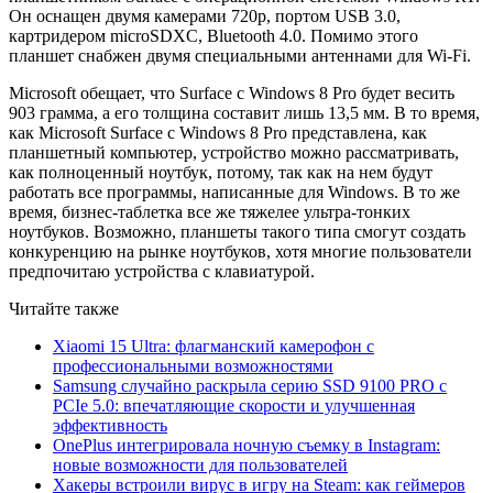
Он оснащен двумя камерами 720p, портом USB 3.0,
картридером microSDXC, Bluetooth 4.0. Помимо этого
планшет снабжен двумя специальными антеннами для Wi-Fi.
Microsoft обещает, что Surface с Windows 8 Pro будет весить
903 грамма, а его толщина составит лишь 13,5 мм. В то время,
как Microsoft Surface с Windows 8 Pro представлена, как
планшетный компьютер, устройство можно рассматривать,
как полноценный ноутбук, потому, так как на нем будут
работать все программы, написанные для Windows. В то же
время, бизнес-таблетка все же тяжелее ультра-тонких
ноутбуков. Возможно, планшеты такого типа смогут создать
конкуренцию на рынке ноутбуков, хотя многие пользователи
предпочитаю устройства с клавиатурой.
Читайте также
Xiaomi 15 Ultra: флагманский камерофон с
профессиональными возможностями
Samsung случайно раскрыла серию SSD 9100 PRO с
PCIe 5.0: впечатляющие скорости и улучшенная
эффективность
OnePlus интегрировала ночную съемку в Instagram:
новые возможности для пользователей
Хакеры встроили вирус в игру на Steam: как геймеров