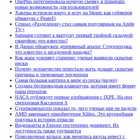
OnePlus интегрировала ночную съемку в Instagram:
новые возможности для пользователей
Хакеры встроили вирус в игру на Steam: как геймеров
обманули с PirateFi
Сериал «Разделение» стал самым популярным на Apple
TV+
Samsung готовит к выпуску первый тройной складной
смартфон: что известно?
В Дании обнаружен деревянный аналог Стоунхенджа:
что известно о загадочной находке?
Как жара ускоряет старение: ученые выявили скрытые
риски
Почему человечество перестало жить дольше: скрытые
причины и тревожные тенденции
Самая большая картина в мире из песка (видео)
Создана беспроводная клавиатура, которая имеет форму
пары перчаток
НАСА публикует первые изображения с IXPE. На них
сверхновая Кассиопея А
Суперкомпьютер показал то, чего ученые еще не видели
AMD завершает приобретение Xilinx. Это крупнейшая
покупка в истории отрасли
Видеокарты в Европе постепенно дешевеют. Их
доступность также улучшается
Помолвочные кольца: как менялись вкусы невест с