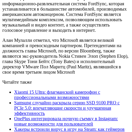
информационно-развлекательная система FordSync, которая
устанавливается в большинстве автомобилей, производимых
американским автоконцерном. Система FordSync является
мультимедийным комплексом, позволяющим использовать
музыкальный и видео контент, а также осуществлять
голосовое управление и выходить в интернет.
Алан Мулалли отметил, что Microsoft является великой
компанией и превосходным партнером. Претендентами на
должность главы Microsoft, по версии Bloomberg, также
являются экс-руководитель Nokia Стивен Элоп (Stephen Elop),
глава Skype Тони Бейтс (Tony Bates) и исполнительный
директор VMware Пол Маритц (Paul Maritz), являвшийся в
свое время третьим лицом Microsoft
Читайте также
Xiaomi 15 Ultra: флагманский камерофон с
профессиональными возможностями
Samsung случайно раскрыла серию SSD 9100 PRO с
PCIe 5.0: впечатляющие скорости и улучшенная
эффективность
OnePlus интегрировала ночную съемку в Instagram:
новые возможности для пользователей
Хакеры встроили вирус в игру на Steam: как геймеров