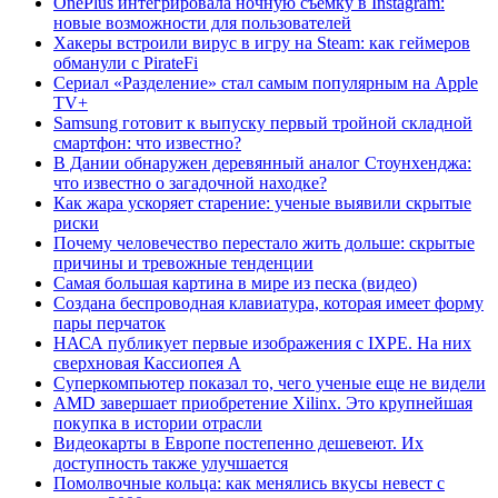
OnePlus интегрировала ночную съемку в Instagram:
новые возможности для пользователей
Хакеры встроили вирус в игру на Steam: как геймеров
обманули с PirateFi
Сериал «Разделение» стал самым популярным на Apple
TV+
Samsung готовит к выпуску первый тройной складной
смартфон: что известно?
В Дании обнаружен деревянный аналог Стоунхенджа:
что известно о загадочной находке?
Как жара ускоряет старение: ученые выявили скрытые
риски
Почему человечество перестало жить дольше: скрытые
причины и тревожные тенденции
Самая большая картина в мире из песка (видео)
Создана беспроводная клавиатура, которая имеет форму
пары перчаток
НАСА публикует первые изображения с IXPE. На них
сверхновая Кассиопея А
Суперкомпьютер показал то, чего ученые еще не видели
AMD завершает приобретение Xilinx. Это крупнейшая
покупка в истории отрасли
Видеокарты в Европе постепенно дешевеют. Их
доступность также улучшается
Помолвочные кольца: как менялись вкусы невест с