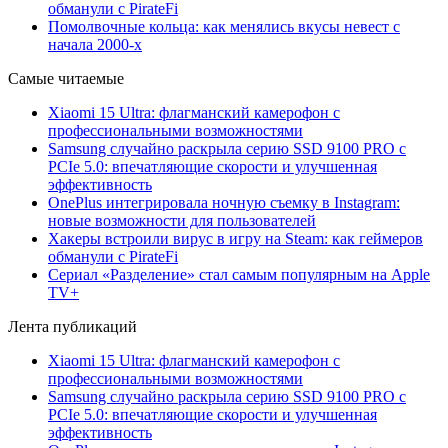
обманули с PirateFi
Помолвочные кольца: как менялись вкусы невест с
начала 2000-х
Самые читаемые
Xiaomi 15 Ultra: флагманский камерофон с
профессиональными возможностями
Samsung случайно раскрыла серию SSD 9100 PRO с
PCIe 5.0: впечатляющие скорости и улучшенная
эффективность
OnePlus интегрировала ночную съемку в Instagram:
новые возможности для пользователей
Хакеры встроили вирус в игру на Steam: как геймеров
обманули с PirateFi
Сериал «Разделение» стал самым популярным на Apple
TV+
Лента публикаций
Xiaomi 15 Ultra: флагманский камерофон с
профессиональными возможностями
Samsung случайно раскрыла серию SSD 9100 PRO с
PCIe 5.0: впечатляющие скорости и улучшенная
эффективность