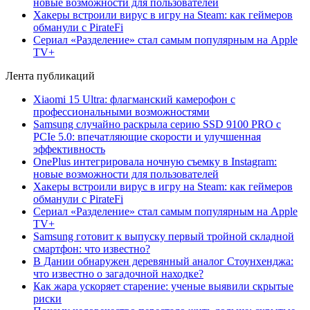
новые возможности для пользователей
Хакеры встроили вирус в игру на Steam: как геймеров
обманули с PirateFi
Сериал «Разделение» стал самым популярным на Apple
TV+
Лента публикаций
Xiaomi 15 Ultra: флагманский камерофон с
профессиональными возможностями
Samsung случайно раскрыла серию SSD 9100 PRO с
PCIe 5.0: впечатляющие скорости и улучшенная
эффективность
OnePlus интегрировала ночную съемку в Instagram:
новые возможности для пользователей
Хакеры встроили вирус в игру на Steam: как геймеров
обманули с PirateFi
Сериал «Разделение» стал самым популярным на Apple
TV+
Samsung готовит к выпуску первый тройной складной
смартфон: что известно?
В Дании обнаружен деревянный аналог Стоунхенджа:
что известно о загадочной находке?
Как жара ускоряет старение: ученые выявили скрытые
риски