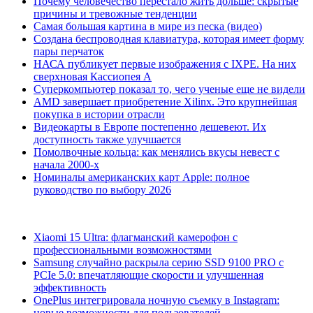
Почему человечество перестало жить дольше: скрытые
причины и тревожные тенденции
Самая большая картина в мире из песка (видео)
Создана беспроводная клавиатура, которая имеет форму
пары перчаток
НАСА публикует первые изображения с IXPE. На них
сверхновая Кассиопея А
Суперкомпьютер показал то, чего ученые еще не видели
AMD завершает приобретение Xilinx. Это крупнейшая
покупка в истории отрасли
Видеокарты в Европе постепенно дешевеют. Их
доступность также улучшается
Помолвочные кольца: как менялись вкусы невест с
начала 2000-х
Номиналы американских карт Apple: полное
руководство по выбору 2026
Xiaomi 15 Ultra: флагманский камерофон с
профессиональными возможностями
Samsung случайно раскрыла серию SSD 9100 PRO с
PCIe 5.0: впечатляющие скорости и улучшенная
эффективность
OnePlus интегрировала ночную съемку в Instagram:
новые возможности для пользователей