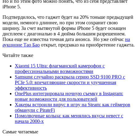
Но и по этим фото можно понять, что из себя представляет
iPhone 5.
Подтвердилось, что гаджет будет на 20% тоньше предыдущей
модели, немного длиннее, но при этом сохранит свою
ширину. За счет вытянутой формы iPhone 5 будет оснащен
дисплеем с диагональю в 4 дюйма большим разрешением.
Пока еще не известна точная дата анонса. Но уже сейчас
на
аукционе Тао Бао
открыт, предзаказ на приобретение гаджета.
Читайте также
Xiaomi 15 Ultra: флагманский камерофон с
профессиональными возможностями
Samsung случайно раскрыла серию SSD 9100 PRO с
PCIe 5.0: впечатляющие скорости и улучшенная
эффективность
OnePlus интегрировала ночную съемку в Instagram:
новые возможности для пользователей
Хакеры встроили вирус в игру на Steam: как геймеров
обманули с PirateFi
Помолвочные кольца: как менялись вкусы невест с
начала 2000-х
Самые читаемые