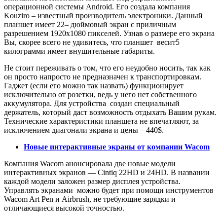
операционной системы Android. Его создала компания
Kouziro – известный производитель электроники. Данный
планшет имеет 22– дюймовый экран с приличным
разрешением 1920x1080 пикселей. Узнав о размере его экрана
Вы, скорее всего не удивитесь, что планшет весит5
килограмми имеет внушительные габариты.
Не стоит переживать о том, что его неудобно носить, так как
он просто напросто не предназначен к транспортировкам.
Гаджет (если его можно так назвать) функционирует
исключительно от розетки, ведь у него нет собственного
аккумулятора. Для устройства создан специальный
держатель, который даст возможность отдыхать Вашим рукам.
Технические характеристики планшета не впечатляют, за
исключением диагонали экрана и цены – 440$.
Новые интерактивные экраны от компании Wacom
Компания Wacom анонсировала две новые модели
интерактивных экранов — Cintiq 22HD и 24HD. В названии
каждой модели заложен размер дисплея устройства.
Управлять экранами можно будет при помощи инструментов
Wacom Art Pen и Airbrush, не требующие зарядки и
отличающиеся высокой точностью.