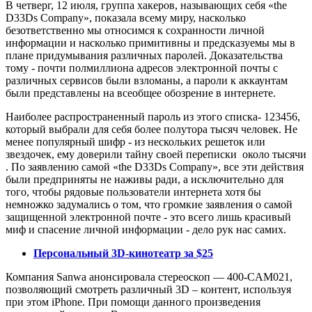
В четверг, 12 июля, группа хакеров, называющих себя «the
D33Ds Company», показала всему миру, насколько
безответственно мы относимся к сохранности личной
информации и насколько примитивны и предсказуемы мы в
плане придумывания различных паролей. Доказательства
тому - почти полмиллиона адресов электронной почты с
различных сервисов были взломаны, а пароли к аккаунтам
были представлены на всеобщее обозрение в интернете.
Наиболее распространенный пароль из этого списка- 123456,
который выбрали для себя более полутора тысяч человек. Не
менее популярный шифр - из нескольких решеток или
звездочек, ему доверили тайну своей переписки около тысячи
. По заявлению самой «the D33Ds Company», все эти действия
были предприняты не наживы ради, а исключительно для
того, чтобы рядовые пользователи интернета хотя бы
немножко задумались о том, что громкие заявления о самой
защищенной электронной почте - это всего лишь красивый
миф и спасение личной информации - дело рук нас самих.
Персональный 3D-кинотеатр за $25
Компания Sanwa анонсировала стереоскоп — 400-CAM021,
позволяющий смотреть различный 3D – контент, используя
при этом iPhone. При помощи данного произведения