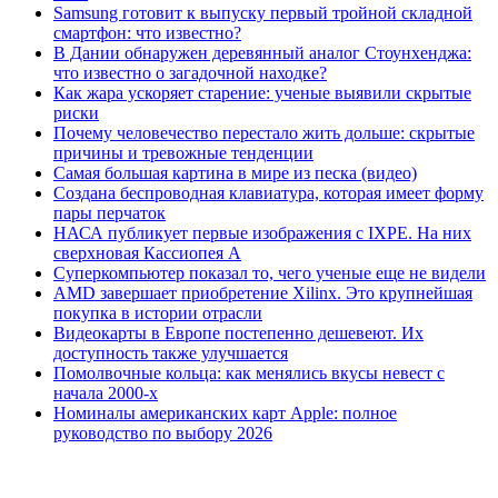
Samsung готовит к выпуску первый тройной складной
смартфон: что известно?
В Дании обнаружен деревянный аналог Стоунхенджа:
что известно о загадочной находке?
Как жара ускоряет старение: ученые выявили скрытые
риски
Почему человечество перестало жить дольше: скрытые
причины и тревожные тенденции
Самая большая картина в мире из песка (видео)
Создана беспроводная клавиатура, которая имеет форму
пары перчаток
НАСА публикует первые изображения с IXPE. На них
сверхновая Кассиопея А
Суперкомпьютер показал то, чего ученые еще не видели
AMD завершает приобретение Xilinx. Это крупнейшая
покупка в истории отрасли
Видеокарты в Европе постепенно дешевеют. Их
доступность также улучшается
Помолвочные кольца: как менялись вкусы невест с
начала 2000-х
Номиналы американских карт Apple: полное
руководство по выбору 2026