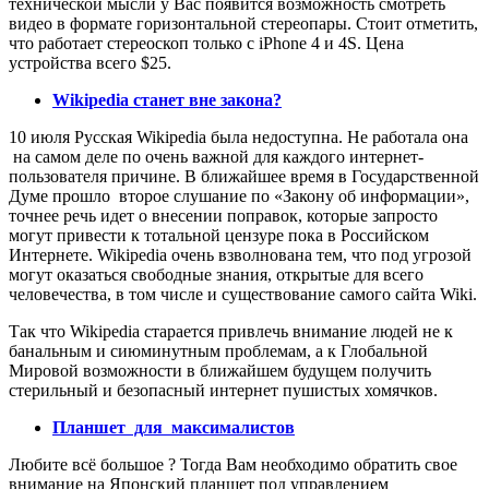
технической мысли у Вас появится возможность смотреть
видео в формате горизонтальной стереопары. Стоит отметить,
что работает стереоскоп только с iPhone 4 и 4S. Цена
устройства всего $25.
Wikipedia станет вне закона?
10 июля Русская Wikipedia была недоступна. Не работала она
на самом деле по очень важной для каждого интернет-
пользователя причине. В ближайшее время в Государственной
Думе прошло второе слушание по «Закону об информации»,
точнее речь идет о внесении поправок, которые запросто
могут привести к тотальной цензуре пока в Российском
Интернете. Wikipedia очень взволнована тем, что под угрозой
могут оказаться свободные знания, открытые для всего
человечества, в том числе и существование самого сайта Wiki.
Так что Wikipedia старается привлечь внимание людей не к
банальным и сиюминутным проблемам, а к Глобальной
Мировой возможности в ближайшем будущем получить
стерильный и безопасный интернет пушистых хомячков.
Планшет для максималистов
Любите всё большое ? Тогда Вам необходимо обратить свое
внимание на Японский планшет под управлением