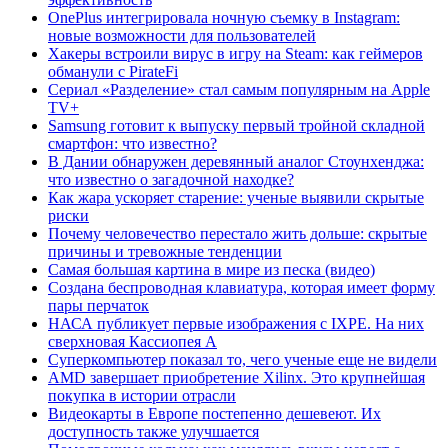
OnePlus интегрировала ночную съемку в Instagram:
новые возможности для пользователей
Хакеры встроили вирус в игру на Steam: как геймеров
обманули с PirateFi
Сериал «Разделение» стал самым популярным на Apple
TV+
Samsung готовит к выпуску первый тройной складной
смартфон: что известно?
В Дании обнаружен деревянный аналог Стоунхенджа:
что известно о загадочной находке?
Как жара ускоряет старение: ученые выявили скрытые
риски
Почему человечество перестало жить дольше: скрытые
причины и тревожные тенденции
Самая большая картина в мире из песка (видео)
Создана беспроводная клавиатура, которая имеет форму
пары перчаток
НАСА публикует первые изображения с IXPE. На них
сверхновая Кассиопея А
Суперкомпьютер показал то, чего ученые еще не видели
AMD завершает приобретение Xilinx. Это крупнейшая
покупка в истории отрасли
Видеокарты в Европе постепенно дешевеют. Их
доступность также улучшается