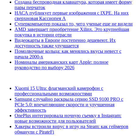
Создана беспроводная клавиатура, которая имеет форму
пары перчаток
НАСА публикует первые изображения с IXPE. На них
сверхновая Кассиопея А
Суперкомпьютер показал то, чего ученые еще не видели
AMD завершает приобретение Xilinx. Это крупнейшая
покупка в истории отрасли
Видеокарты в Европе постепенно дешевеют. Их
доступность также улучшается
Помолвочные кольца: как менялись вкусы невест с
начала 2000-х
Номиналы американских карт Apple: полное
руководство по выбору 2026
Xiaomi 15 Ultra: флагманский камерофон с
профессиональными возможностями
Samsung случайно раскрыла серию SSD 9100 PRO с
PCIe 5.0: впечатляющие скорости и улучшенная
эффективность
OnePlus интегрировала ночную съемку в Instagram:
новые возможности для пользователей
Хакеры встроили вирус в игру на Steam: как геймеров
обманули с PirateFi