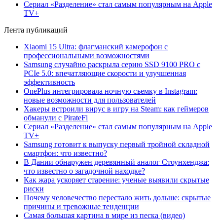
Сериал «Разделение» стал самым популярным на Apple
TV+
Лента публикаций
Xiaomi 15 Ultra: флагманский камерофон с
профессиональными возможностями
Samsung случайно раскрыла серию SSD 9100 PRO с
PCIe 5.0: впечатляющие скорости и улучшенная
эффективность
OnePlus интегрировала ночную съемку в Instagram:
новые возможности для пользователей
Хакеры встроили вирус в игру на Steam: как геймеров
обманули с PirateFi
Сериал «Разделение» стал самым популярным на Apple
TV+
Samsung готовит к выпуску первый тройной складной
смартфон: что известно?
В Дании обнаружен деревянный аналог Стоунхенджа:
что известно о загадочной находке?
Как жара ускоряет старение: ученые выявили скрытые
риски
Почему человечество перестало жить дольше: скрытые
причины и тревожные тенденции
Самая большая картина в мире из песка (видео)