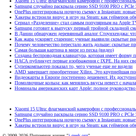
Xiaomi 15 Ultra: флагманский камерофон с профессиона
Samsung случайно раскрыла серию SSD 9100 PRO с PCIe 
OnePlus интегрировала ночную съемку в Instagram: новы
Хакеры встроили вирус в игру на Steam: как геймеров обм
Сериал «Разделение» стал самым популярным на Apple 
Samsung готовит к выпуску первый тройной складной сма
В Дании обнаружен деревянный аналог Стоунхенджа: что 
Как жара ускоряет старение: ученые выявили скрытые ри
Почему человечество перестало жить дольше: скрытые 
Самая большая картина в мире из песка (видео)
Создана беспроводная клавиатура, которая имеет форму 
НАСА публикует первые изображения с IXPE. На них св
Суперкомпьютер показал то, чего ученые еще не видели
AMD завершает приобретение Xilinx. Это крупнейшая по
Видеокарты в Европе постепенно дешевеют. Их доступно
Помолвочные кольца: как менялись вкусы невест с начала
Номиналы американских карт Apple: полное руководство
Xiaomi 15 Ultra: флагманский камерофон с профессиона
Samsung случайно раскрыла серию SSD 9100 PRO с PCIe 
OnePlus интегрировала ночную съемку в Instagram: новы
Хакеры встроили вирус в игру на Steam: как геймеров обм
© 2009-2026 Питомник кошек "
i-geek.org
".