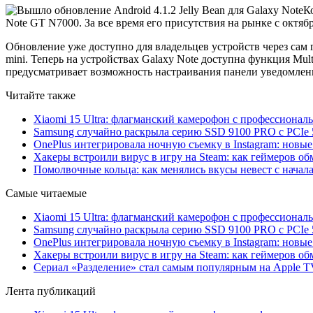
К
Note GT N7000. За все время его присутствия на рынке с октя
Обновление уже доступно для владельцев устройств через сам г
mini. Теперь на устройствах Galaxy Note доступна функция Mu
предусматривает возможность настраивания панели уведомлен
Читайте также
Xiaomi 15 Ultra: флагманский камерофон с профессиона
Samsung случайно раскрыла серию SSD 9100 PRO с PCIe 
OnePlus интегрировала ночную съемку в Instagram: новы
Хакеры встроили вирус в игру на Steam: как геймеров обм
Помолвочные кольца: как менялись вкусы невест с начала
Самые читаемые
Xiaomi 15 Ultra: флагманский камерофон с профессиона
Samsung случайно раскрыла серию SSD 9100 PRO с PCIe 
OnePlus интегрировала ночную съемку в Instagram: новы
Хакеры встроили вирус в игру на Steam: как геймеров обм
Сериал «Разделение» стал самым популярным на Apple 
Лента публикаций