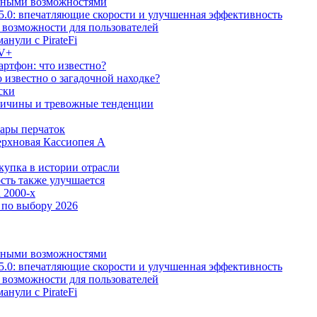
льными возможностями
5.0: впечатляющие скорости и улучшенная эффективность
е возможности для пользователей
анули с PirateFi
TV+
ртфон: что известно?
известно о загадочной находке?
ски
причины и тревожные тенденции
пары перчаток
ерхновая Кассиопея А
купка в истории отрасли
сть также улучшается
 2000-х
 по выбору 2026
льными возможностями
5.0: впечатляющие скорости и улучшенная эффективность
е возможности для пользователей
анули с PirateFi