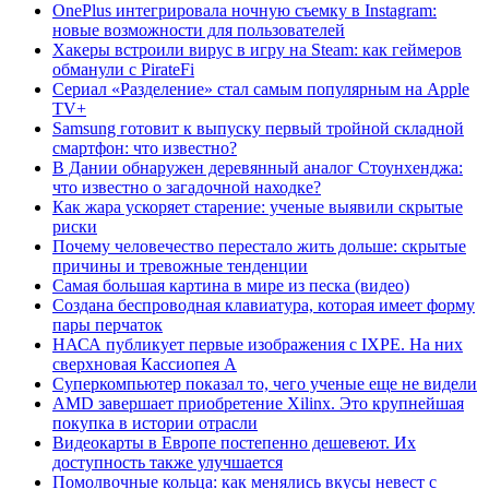
OnePlus интегрировала ночную съемку в Instagram:
новые возможности для пользователей
Хакеры встроили вирус в игру на Steam: как геймеров
обманули с PirateFi
Сериал «Разделение» стал самым популярным на Apple
TV+
Samsung готовит к выпуску первый тройной складной
смартфон: что известно?
В Дании обнаружен деревянный аналог Стоунхенджа:
что известно о загадочной находке?
Как жара ускоряет старение: ученые выявили скрытые
риски
Почему человечество перестало жить дольше: скрытые
причины и тревожные тенденции
Самая большая картина в мире из песка (видео)
Создана беспроводная клавиатура, которая имеет форму
пары перчаток
НАСА публикует первые изображения с IXPE. На них
сверхновая Кассиопея А
Суперкомпьютер показал то, чего ученые еще не видели
AMD завершает приобретение Xilinx. Это крупнейшая
покупка в истории отрасли
Видеокарты в Европе постепенно дешевеют. Их
доступность также улучшается
Помолвочные кольца: как менялись вкусы невест с