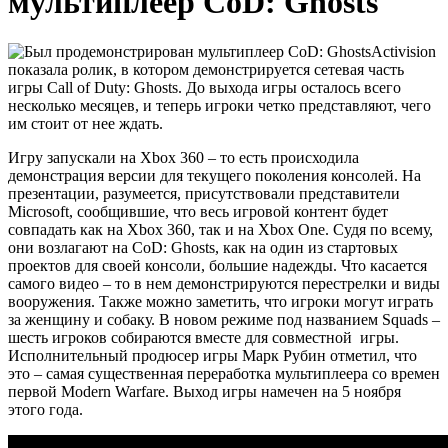
мультиплеер CoD: Ghosts
Activision
показала ролик, в котором демонстрируется сетевая часть
игры Call of Duty: Ghosts. До выхода игры осталось всего
несколько месяцев, и теперь игроки четко представляют, чего
им стоит от нее ждать.
Игру запускали на Xbox 360 – то есть происходила
демонстрация версии для текущего поколения консолей. На
презентации, разумеется, присутствовали представители
Microsoft, сообщившие, что весь игровой контент будет
совпадать как на Xbox 360, так и на Xbox One. Судя по всему,
они возлагают на CoD: Ghosts, как на один из стартовых
проектов для своей консоли, большие надежды. Что касается
самого видео – то в нем демонстрируются перестрелки и виды
вооружения. Также можно заметить, что игроки могут играть
за женщину и собаку. В новом режиме под названием Squads –
шесть игроков собираются вместе для совместной игры.
Исполнительный продюсер игры Марк Рубин отметил, что
это – самая существенная переработка мультиплеера со времен
первой Modern Warfare. Выход игры намечен на 5 ноября
этого года.