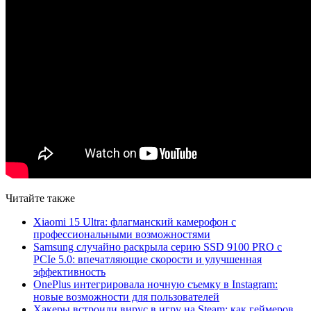
Читайте также
Xiaomi 15 Ultra: флагманский камерофон с
профессиональными возможностями
Samsung случайно раскрыла серию SSD 9100 PRO с
PCIe 5.0: впечатляющие скорости и улучшенная
эффективность
OnePlus интегрировала ночную съемку в Instagram:
новые возможности для пользователей
Хакеры встроили вирус в игру на Steam: как геймеров