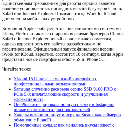
Единственным требованием для работы сервиса является
наличие установленных последних версий браузеров Chrom,
Safari или Internet Explorer. Помимо этого, iWork for iCloud
доступен на мобильных устройствах.
Компания Apple сообщает, что с операционными системами
Linux, Firefox, а также со старыми версиями браузеров Chrom,
Safari и Internet Explorer новый сервис также совместим,
однако корректность его работы разработчиком не
гарантирована. Официальный запуск финальной версии
iWork for iCloud, вероятно, состоится 10 сентября, когда Apple
представит новые смартфоны iPhone 5S и iPhone 5C.
Читайте также
Xiaomi 15 Ultra: флагманский камерофон с
профессиональными возможностями
Samsung случайно раскрыла серию SSD 9100 PRO с
PCIe 5.0: впечатляющие скорости и улучшенная
эффективность
OnePlus интегрировала ночную съемку в Instagram:
новые возможности для пользователей
Хакеры встроили вирус в игру на Steam: как геймеров
обманули с PirateFi
Помолвочные кольца: как менялись вкусы невест с