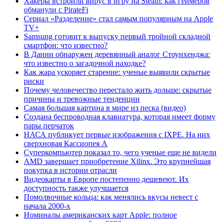
Хакеры встроили вирус в игру на Steam: как геймеров
обманули с PirateFi
Сериал «Разделение» стал самым популярным на Apple
TV+
Samsung готовит к выпуску первый тройной складной
смартфон: что известно?
В Дании обнаружен деревянный аналог Стоунхенджа:
что известно о загадочной находке?
Как жара ускоряет старение: ученые выявили скрытые
риски
Почему человечество перестало жить дольше: скрытые
причины и тревожные тенденции
Самая большая картина в мире из песка (видео)
Создана беспроводная клавиатура, которая имеет форму
пары перчаток
НАСА публикует первые изображения с IXPE. На них
сверхновая Кассиопея А
Суперкомпьютер показал то, чего ученые еще не видели
AMD завершает приобретение Xilinx. Это крупнейшая
покупка в истории отрасли
Видеокарты в Европе постепенно дешевеют. Их
доступность также улучшается
Помолвочные кольца: как менялись вкусы невест с
начала 2000-х
Номиналы американских карт Apple: полное