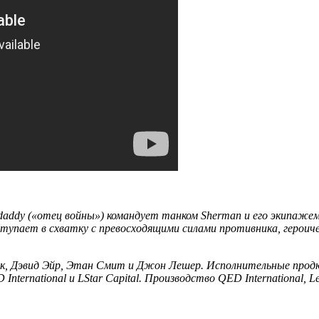
daddy («отец войны») командует танком Sherman и его экипажем
пает в схватку с превосходящими силами противника, героичес
лок, Дэвид Эйр, Этан Смит и Джон Лешер. Исполнительные про
ternational и LStar Capital. Производство QED International, Le 