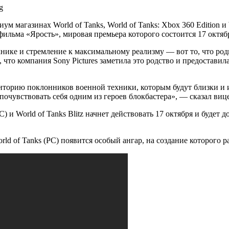
 магазинах World of Tanks, World of Tanks: Xbox 360 Edition и W
льма «Ярость», мировая премьера которого состоится 17 октябр
хнике и стремление к максимальному реализму — вот то, что р
что компания Sony Pictures заметила это родство и предостави
иторию поклонников военной техники, которым будут близки и и
чувствовать себя одним из героев блокбастера», — сказал вице
 World of Tanks Blitz начнет действовать 17 октября и будет дос
ld of Tanks (PC) появится особый ангар, на создание которого 