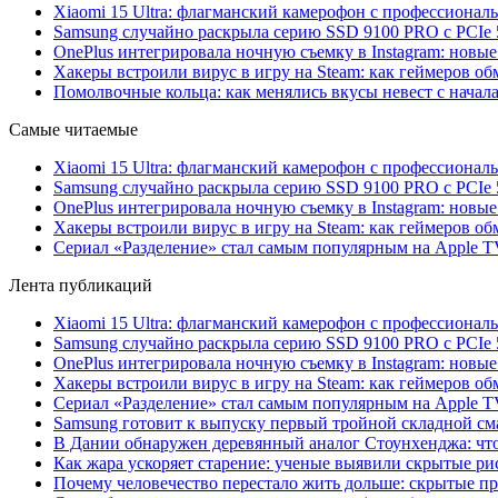
Xiaomi 15 Ultra: флагманский камерофон с профессиона
Samsung случайно раскрыла серию SSD 9100 PRO с PCIe 
OnePlus интегрировала ночную съемку в Instagram: новы
Хакеры встроили вирус в игру на Steam: как геймеров обм
Помолвочные кольца: как менялись вкусы невест с начала
Самые читаемые
Xiaomi 15 Ultra: флагманский камерофон с профессиона
Samsung случайно раскрыла серию SSD 9100 PRO с PCIe 
OnePlus интегрировала ночную съемку в Instagram: новы
Хакеры встроили вирус в игру на Steam: как геймеров обм
Сериал «Разделение» стал самым популярным на Apple 
Лента публикаций
Xiaomi 15 Ultra: флагманский камерофон с профессиона
Samsung случайно раскрыла серию SSD 9100 PRO с PCIe 
OnePlus интегрировала ночную съемку в Instagram: новы
Хакеры встроили вирус в игру на Steam: как геймеров обм
Сериал «Разделение» стал самым популярным на Apple 
Samsung готовит к выпуску первый тройной складной сма
В Дании обнаружен деревянный аналог Стоунхенджа: что 
Как жара ускоряет старение: ученые выявили скрытые ри
Почему человечество перестало жить дольше: скрытые 