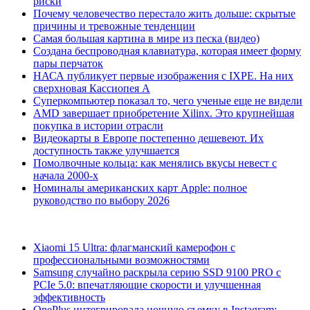
риски
Почему человечество перестало жить дольше: скрытые
причины и тревожные тенденции
Самая большая картина в мире из песка (видео)
Создана беспроводная клавиатура, которая имеет форму
пары перчаток
НАСА публикует первые изображения с IXPE. На них
сверхновая Кассиопея А
Суперкомпьютер показал то, чего ученые еще не видели
AMD завершает приобретение Xilinx. Это крупнейшая
покупка в истории отрасли
Видеокарты в Европе постепенно дешевеют. Их
доступность также улучшается
Помолвочные кольца: как менялись вкусы невест с
начала 2000-х
Номиналы американских карт Apple: полное
руководство по выбору 2026
Xiaomi 15 Ultra: флагманский камерофон с
профессиональными возможностями
Samsung случайно раскрыла серию SSD 9100 PRO с
PCIe 5.0: впечатляющие скорости и улучшенная
эффективность
OnePlus интегрировала ночную съемку в Instagram: