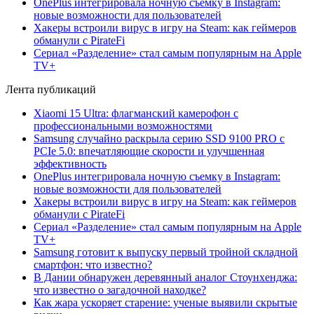
OnePlus интегрировала ночную съемку в Instagram:
новые возможности для пользователей
Хакеры встроили вирус в игру на Steam: как геймеров
обманули с PirateFi
Сериал «Разделение» стал самым популярным на Apple
TV+
Лента публикаций
Xiaomi 15 Ultra: флагманский камерофон с
профессиональными возможностями
Samsung случайно раскрыла серию SSD 9100 PRO с
PCIe 5.0: впечатляющие скорости и улучшенная
эффективность
OnePlus интегрировала ночную съемку в Instagram:
новые возможности для пользователей
Хакеры встроили вирус в игру на Steam: как геймеров
обманули с PirateFi
Сериал «Разделение» стал самым популярным на Apple
TV+
Samsung готовит к выпуску первый тройной складной
смартфон: что известно?
В Дании обнаружен деревянный аналог Стоунхенджа:
что известно о загадочной находке?
Как жара ускоряет старение: ученые выявили скрытые