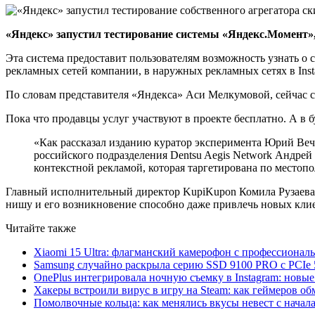
«Яндекс» запустил тестирование системы «Яндекс.Момент»,
Эта система предоставит пользователям возможность узнать о
рекламных сетей компании, в наружных рекламных сетях в Inst
По словам представителя «Яндекса» Аси Мелкумовой, сейчас си
Пока что продавцы услуг участвуют в проекте бесплатно. А в 
«Как рассказал изданию куратор эксперимента Юрий Вече
российского подразделения Dentsu Aegis Network Андрей
контекстной рекламой, которая таргетирована по место
Главный исполнительный директор KupiKupon Комила Рузаева
нишу и его возникновение способно даже привлечь новых кли
Читайте также
Xiaomi 15 Ultra: флагманский камерофон с профессиона
Samsung случайно раскрыла серию SSD 9100 PRO с PCIe 
OnePlus интегрировала ночную съемку в Instagram: новы
Хакеры встроили вирус в игру на Steam: как геймеров обм
Помолвочные кольца: как менялись вкусы невест с начала