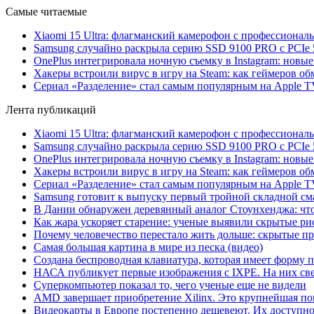
Самые читаемые
Xiaomi 15 Ultra: флагманский камерофон с профессиона
Samsung случайно раскрыла серию SSD 9100 PRO с PCIe 
OnePlus интегрировала ночную съемку в Instagram: новы
Хакеры встроили вирус в игру на Steam: как геймеров обм
Сериал «Разделение» стал самым популярным на Apple 
Лента публикаций
Xiaomi 15 Ultra: флагманский камерофон с профессиона
Samsung случайно раскрыла серию SSD 9100 PRO с PCIe 
OnePlus интегрировала ночную съемку в Instagram: новы
Хакеры встроили вирус в игру на Steam: как геймеров обм
Сериал «Разделение» стал самым популярным на Apple 
Samsung готовит к выпуску первый тройной складной сма
В Дании обнаружен деревянный аналог Стоунхенджа: что 
Как жара ускоряет старение: ученые выявили скрытые ри
Почему человечество перестало жить дольше: скрытые 
Самая большая картина в мире из песка (видео)
Создана беспроводная клавиатура, которая имеет форму 
НАСА публикует первые изображения с IXPE. На них св
Суперкомпьютер показал то, чего ученые еще не видели
AMD завершает приобретение Xilinx. Это крупнейшая по
Видеокарты в Европе постепенно дешевеют. Их доступно