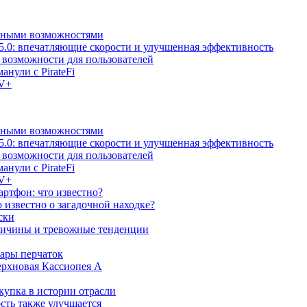
льными возможностями
5.0: впечатляющие скорости и улучшенная эффективность
е возможности для пользователей
анули с PirateFi
TV+
льными возможностями
5.0: впечатляющие скорости и улучшенная эффективность
е возможности для пользователей
анули с PirateFi
TV+
ртфон: что известно?
известно о загадочной находке?
ски
причины и тревожные тенденции
пары перчаток
ерхновая Кассиопея А
купка в истории отрасли
сть также улучшается