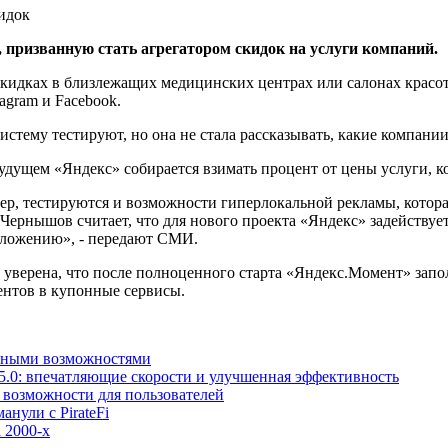
 призванную стать агрегатором скидок на услуги компаний.
 скидках в близлежащих медицинских центрах или салонах красо
agram и Facebook.
стему тестируют, но она не стала рассказывать, какие компани
будущем «Яндекс» собирается взимать процент от цены услуги, к
р, тестируются и возможности гиперлокальной рекламы, которая,
 Чернышов считает, что для нового проекта «Яндекс» задейству
положению», - передают СМИ.
 уверена, что после полноценного старта «Яндекс.Момент» за
ентов в купонные сервисы.
льными возможностями
5.0: впечатляющие скорости и улучшенная эффективность
е возможности для пользователей
анули с PirateFi
 2000-х