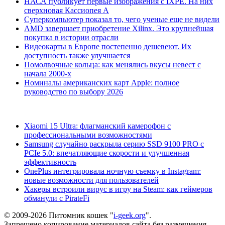
НАСА публикует первые изображения с IXPE. На них
сверхновая Кассиопея А
Суперкомпьютер показал то, чего ученые еще не видели
AMD завершает приобретение Xilinx. Это крупнейшая
покупка в истории отрасли
Видеокарты в Европе постепенно дешевеют. Их
доступность также улучшается
Помолвочные кольца: как менялись вкусы невест с
начала 2000-х
Номиналы американских карт Apple: полное
руководство по выбору 2026
Xiaomi 15 Ultra: флагманский камерофон с
профессиональными возможностями
Samsung случайно раскрыла серию SSD 9100 PRO с
PCIe 5.0: впечатляющие скорости и улучшенная
эффективность
OnePlus интегрировала ночную съемку в Instagram:
новые возможности для пользователей
Хакеры встроили вирус в игру на Steam: как геймеров
обманули с PirateFi
© 2009-2026 Питомник кошек "
i-geek.org
".
Запрещено копирование материалов сайта без размещения