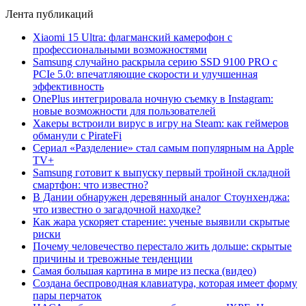
Лента публикаций
Xiaomi 15 Ultra: флагманский камерофон с
профессиональными возможностями
Samsung случайно раскрыла серию SSD 9100 PRO с
PCIe 5.0: впечатляющие скорости и улучшенная
эффективность
OnePlus интегрировала ночную съемку в Instagram:
новые возможности для пользователей
Хакеры встроили вирус в игру на Steam: как геймеров
обманули с PirateFi
Сериал «Разделение» стал самым популярным на Apple
TV+
Samsung готовит к выпуску первый тройной складной
смартфон: что известно?
В Дании обнаружен деревянный аналог Стоунхенджа:
что известно о загадочной находке?
Как жара ускоряет старение: ученые выявили скрытые
риски
Почему человечество перестало жить дольше: скрытые
причины и тревожные тенденции
Самая большая картина в мире из песка (видео)
Создана беспроводная клавиатура, которая имеет форму
пары перчаток