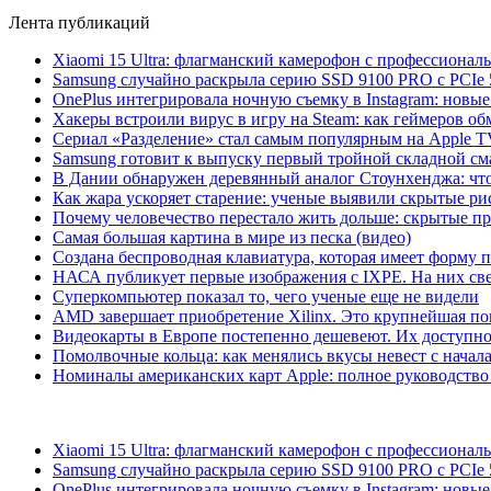
Лента публикаций
Xiaomi 15 Ultra: флагманский камерофон с профессиона
Samsung случайно раскрыла серию SSD 9100 PRO с PCIe 
OnePlus интегрировала ночную съемку в Instagram: новы
Хакеры встроили вирус в игру на Steam: как геймеров обм
Сериал «Разделение» стал самым популярным на Apple 
Samsung готовит к выпуску первый тройной складной сма
В Дании обнаружен деревянный аналог Стоунхенджа: что 
Как жара ускоряет старение: ученые выявили скрытые ри
Почему человечество перестало жить дольше: скрытые 
Самая большая картина в мире из песка (видео)
Создана беспроводная клавиатура, которая имеет форму 
НАСА публикует первые изображения с IXPE. На них св
Суперкомпьютер показал то, чего ученые еще не видели
AMD завершает приобретение Xilinx. Это крупнейшая по
Видеокарты в Европе постепенно дешевеют. Их доступно
Помолвочные кольца: как менялись вкусы невест с начала
Номиналы американских карт Apple: полное руководство
Xiaomi 15 Ultra: флагманский камерофон с профессиона
Samsung случайно раскрыла серию SSD 9100 PRO с PCIe 
OnePlus интегрировала ночную съемку в Instagram: новы