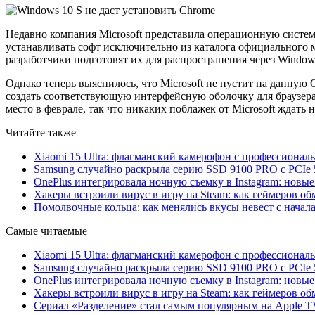
Недавно компания Microsoft представила операционную систем
устанавливать софт исключительно из каталога официального ма
разработчики подготовят их для распространения через Windows
Однако теперь выяснилось, что Microsoft не пустит на данную
создать соответствующую интерфейсную оболочку для браузера 
место в феврале, так что никаких поблажек от Microsoft ждать н
Читайте также
Xiaomi 15 Ultra: флагманский камерофон с профессиона
Samsung случайно раскрыла серию SSD 9100 PRO с PCIe 
OnePlus интегрировала ночную съемку в Instagram: новы
Хакеры встроили вирус в игру на Steam: как геймеров обм
Помолвочные кольца: как менялись вкусы невест с начала
Самые читаемые
Xiaomi 15 Ultra: флагманский камерофон с профессиона
Samsung случайно раскрыла серию SSD 9100 PRO с PCIe 
OnePlus интегрировала ночную съемку в Instagram: новы
Хакеры встроили вирус в игру на Steam: как геймеров обм
Сериал «Разделение» стал самым популярным на Apple 