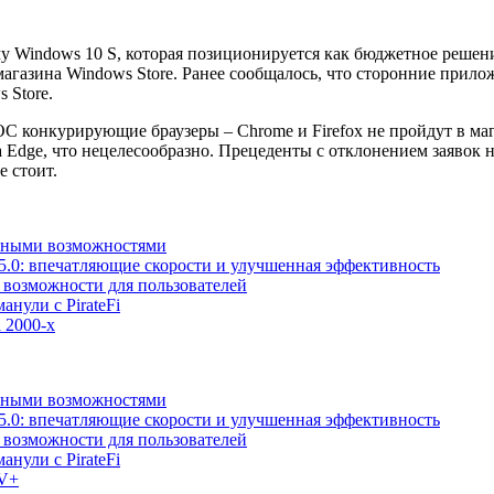
у Windows 10 S, которая позиционируется как бюджетное решение
газина Windows Store. Ранее сообщалось, что сторонние приложе
 Store.
 ОС конкурирующие браузеры – Chrome и Firefox не пройдут в м
Edge, что нецелесообразно. Прецеденты с отклонением заявок н
е стоит.
льными возможностями
5.0: впечатляющие скорости и улучшенная эффективность
е возможности для пользователей
анули с PirateFi
 2000-х
льными возможностями
5.0: впечатляющие скорости и улучшенная эффективность
е возможности для пользователей
анули с PirateFi
TV+