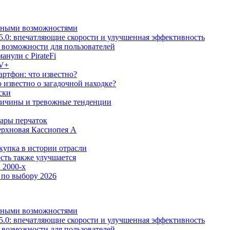
льными возможностями
5.0: впечатляющие скорости и улучшенная эффективность
е возможности для пользователей
анули с PirateFi
TV+
ртфон: что известно?
известно о загадочной находке?
ски
причины и тревожные тенденции
пары перчаток
ерхновая Кассиопея А
купка в истории отрасли
сть также улучшается
 2000-х
 по выбору 2026
льными возможностями
5.0: впечатляющие скорости и улучшенная эффективность
е возможности для пользователей