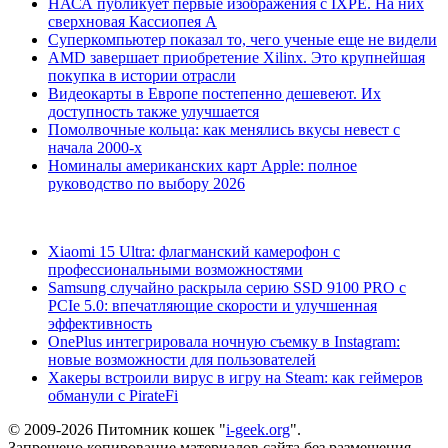
НАСА публикует первые изображения с IXPE. На них
сверхновая Кассиопея А
Суперкомпьютер показал то, чего ученые еще не видели
AMD завершает приобретение Xilinx. Это крупнейшая
покупка в истории отрасли
Видеокарты в Европе постепенно дешевеют. Их
доступность также улучшается
Помолвочные кольца: как менялись вкусы невест с
начала 2000-х
Номиналы американских карт Apple: полное
руководство по выбору 2026
Xiaomi 15 Ultra: флагманский камерофон с
профессиональными возможностями
Samsung случайно раскрыла серию SSD 9100 PRO с
PCIe 5.0: впечатляющие скорости и улучшенная
эффективность
OnePlus интегрировала ночную съемку в Instagram:
новые возможности для пользователей
Хакеры встроили вирус в игру на Steam: как геймеров
обманули с PirateFi
© 2009-2026 Питомник кошек "
i-geek.org
".
Запрещено копирование материалов сайта без размещения