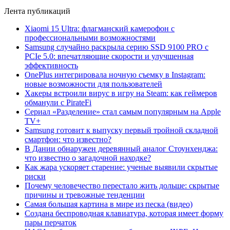
Лента публикаций
Xiaomi 15 Ultra: флагманский камерофон с
профессиональными возможностями
Samsung случайно раскрыла серию SSD 9100 PRO с
PCIe 5.0: впечатляющие скорости и улучшенная
эффективность
OnePlus интегрировала ночную съемку в Instagram:
новые возможности для пользователей
Хакеры встроили вирус в игру на Steam: как геймеров
обманули с PirateFi
Сериал «Разделение» стал самым популярным на Apple
TV+
Samsung готовит к выпуску первый тройной складной
смартфон: что известно?
В Дании обнаружен деревянный аналог Стоунхенджа:
что известно о загадочной находке?
Как жара ускоряет старение: ученые выявили скрытые
риски
Почему человечество перестало жить дольше: скрытые
причины и тревожные тенденции
Самая большая картина в мире из песка (видео)
Создана беспроводная клавиатура, которая имеет форму
пары перчаток