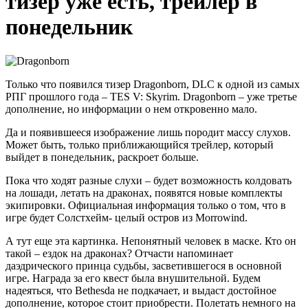
тизер уже есть, трейлер в
понедельник
Только что появился тизер Dragonborn, DLC к одной из самых
РПГ прошлого года – TES V: Skyrim. Dragonborn – уже третье
дополнение, но информации о нем откровенно мало.
Да и появившееся изображение лишь породит массу слухов.
Может быть, только приближающийся трейлер, который
выйдет в понедельник, раскроет больше.
Пока что ходят разные слухи – будет возможность колдовать
на лошади, летать на драконах, появятся новые комплекты
экипировки. Официальная информация только о том, что в
игре будет Солстхейм- целый остров из Morrowind.
А тут еще эта картинка. Непонятный человек в маске. Кто он
такой – ездок на драконах? Отчасти напоминает
даэдрического принца судьбы, засветившегося в основной
игре. Награда за его квест была внушительной. Будем
надеяться, что Bethesda не подкачает, и выдаст достойное
дополнение, которое стоит приобрести. Полетать немного на