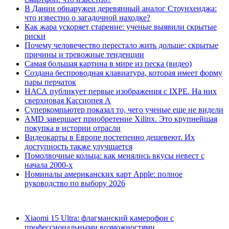
В Дании обнаружен деревянный аналог Стоунхенджа:
что известно о загадочной находке?
Как жара ускоряет старение: ученые выявили скрытые
риски
Почему человечество перестало жить дольше: скрытые
причины и тревожные тенденции
Самая большая картина в мире из песка (видео)
Создана беспроводная клавиатура, которая имеет форму
пары перчаток
НАСА публикует первые изображения с IXPE. На них
сверхновая Кассиопея А
Суперкомпьютер показал то, чего ученые еще не видели
AMD завершает приобретение Xilinx. Это крупнейшая
покупка в истории отрасли
Видеокарты в Европе постепенно дешевеют. Их
доступность также улучшается
Помолвочные кольца: как менялись вкусы невест с
начала 2000-х
Номиналы американских карт Apple: полное
руководство по выбору 2026
Xiaomi 15 Ultra: флагманский камерофон с
профессиональными возможностями