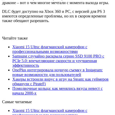
драконе – вот о чем многие мечтали с момента выхода игры.
DLC будет доступно на Xbox 360 и PC, с версией для PS 3
имеются определенные проблемы, но их в скором времени
также обещают разрешить.
Читайте также
Xiaomi 15 Ultra: флагманский камерофон с
профессиональными возможностями
Samsung случайно раскрыла серию SSD 9100 PRO с
PCIe 5.0: впечатляющие скорости и улучшенная
эффективность
OnePlus интегрировала ночную съемку в Instagram:
новые возможности для пользователей
Хакеры встроили вирус в игру на Steam: как геймеров
обманули с PirateFi
Помолвочные кольца: как менялись вкусы невест с
начала 2000-х
Самые читаемые
Xiaomi 15 Ultra: флагманский камерофон с