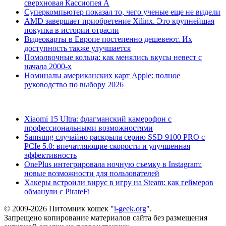
сверхновая Кассиопея А
Суперкомпьютер показал то, чего ученые еще не видели
AMD завершает приобретение Xilinx. Это крупнейшая
покупка в истории отрасли
Видеокарты в Европе постепенно дешевеют. Их
доступность также улучшается
Помолвочные кольца: как менялись вкусы невест с
начала 2000-х
Номиналы американских карт Apple: полное
руководство по выбору 2026
Xiaomi 15 Ultra: флагманский камерофон с
профессиональными возможностями
Samsung случайно раскрыла серию SSD 9100 PRO с
PCIe 5.0: впечатляющие скорости и улучшенная
эффективность
OnePlus интегрировала ночную съемку в Instagram:
новые возможности для пользователей
Хакеры встроили вирус в игру на Steam: как геймеров
обманули с PirateFi
© 2009-2026 Питомник кошек "
i-geek.org
".
Запрещено копирование материалов сайта без размещения