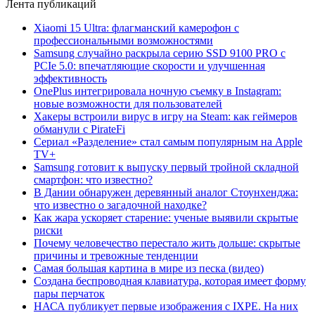
Лента публикаций
Xiaomi 15 Ultra: флагманский камерофон с
профессиональными возможностями
Samsung случайно раскрыла серию SSD 9100 PRO с
PCIe 5.0: впечатляющие скорости и улучшенная
эффективность
OnePlus интегрировала ночную съемку в Instagram:
новые возможности для пользователей
Хакеры встроили вирус в игру на Steam: как геймеров
обманули с PirateFi
Сериал «Разделение» стал самым популярным на Apple
TV+
Samsung готовит к выпуску первый тройной складной
смартфон: что известно?
В Дании обнаружен деревянный аналог Стоунхенджа:
что известно о загадочной находке?
Как жара ускоряет старение: ученые выявили скрытые
риски
Почему человечество перестало жить дольше: скрытые
причины и тревожные тенденции
Самая большая картина в мире из песка (видео)
Создана беспроводная клавиатура, которая имеет форму
пары перчаток
НАСА публикует первые изображения с IXPE. На них