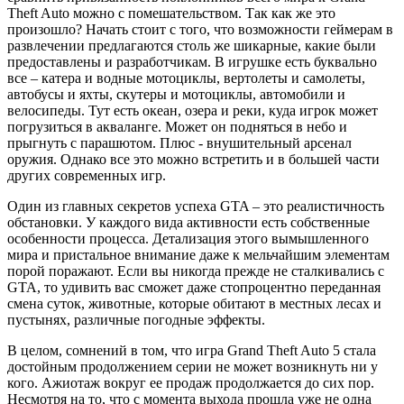
Theft Autо можно с помешательством. Так как же это
произошло? Начать стоит с того, что возможности геймерам в
развлечении предлагаются столь же шикарные, какие были
предоставлены и разработчикам. В игрушке есть буквально
все – катера и водные мотоциклы, вертолеты и самолеты,
автобусы и яхты, скутеры и мотоциклы, автомобили и
велосипеды. Тут есть океан, озера и реки, куда игрок может
погрузиться в акваланге. Может он подняться в небо и
прыгнуть с парашютом. Плюс - внушительный арсенал
оружия. Однако все это можно встретить и в большей части
других современных игр.
Один из главных секретов успеха GTA – это реалистичность
обстановки. У каждого вида активности есть собственные
особенности процесса. Детализация этого вымышленного
мира и пристальное внимание даже к мельчайшим элементам
порой поражают. Если вы никогда прежде не сталкивались с
GTA, то удивить вас сможет даже стопроцентно переданная
смена суток, животные, которые обитают в местных лесах и
пустынях, различные погодные эффекты.
В целом, сомнений в том, что игра Grand Theft Autо 5 стала
достойным продолжением серии не может возникнуть ни у
кого. Ажиотаж вокруг ее продаж продолжается до сих пор.
Несмотря на то, что с момента выхода прошла уже не одна