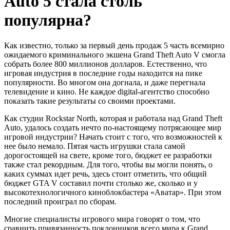
Auto 5 стала столь
популярна?
Как известно, только за первый день продаж 5 часть всемирно
ожидаемого криминального экшена Grand Theft Auto V смогла
собрать более 800 миллионов долларов. Естественно, что
игровая индустрия в последние годы находится на пике
популярности. Во многом она догнала, и даже перегнала
телевидение и кино. Не каждое digital-агентство способно
показать такие результаты со своими проектами.
Как студии Rockstar North, которая и работала над Grand Theft
Autо, удалось создать нечто по-настоящему потрясающее мир
игровой индустрии? Начать стоит с того, что возможностей к
нее было немало. Пятая часть игрушки стала самой
дорогостоящей на свете, кроме того, бюджет ее разработки
также стал рекордным. Для того, чтобы вы могли понять, о
каких суммах идет речь, здесь стоит отметить, что общий
бюджет GTA V составил почти столько же, сколько и у
высокотехнологичного киноблокбастера «Аватар». При этом
последний проиграл по сборам.
Многие специалисты игрового мира говорят о том, что
сравнить привязанность поклонников всего мира к Grand