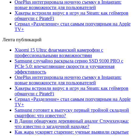
OnePlus интегрировала ночную съемку в Instagram:
новые возможности для пользователей
Хакеры встроили вирус в игру на Steam: как геймеров
обманули с PirateFi
Сериал «Разделение» стал самым популярным на Apple
TV+
Лента публикаций
Xiaomi 15 Ultra: флагманский камерофон с
профессиональными возможностями
Samsung случайно раскрыла серию SSD 9100 PRO с
PCIe 5.0: впечатляющие скорости и улучшенная
эффективность
OnePlus интегрировала ночную съемку в Instagram:
новые возможности для пользователей
Хакеры встроили вирус в игру на Steam: как геймеров
обманули с PirateFi
Сериал «Разделение» стал самым популярным на Apple
TV+
Samsung готовит к выпуску первый тройной складной
смартфон: что известно?
В Дании обнаружен деревянный аналог Стоунхенджа:
что известно о загадочной находке?
Как жара ускоряет старение: ученые выявили скрытые