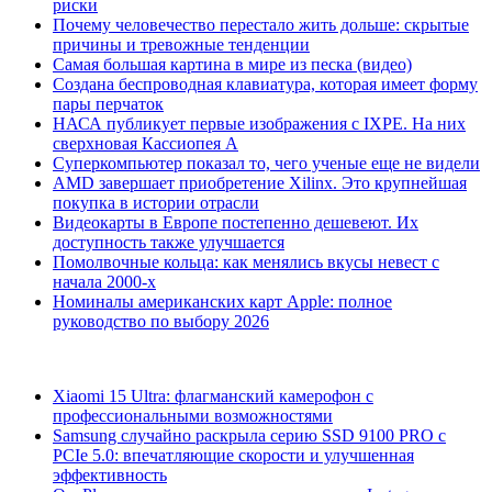
риски
Почему человечество перестало жить дольше: скрытые
причины и тревожные тенденции
Самая большая картина в мире из песка (видео)
Создана беспроводная клавиатура, которая имеет форму
пары перчаток
НАСА публикует первые изображения с IXPE. На них
сверхновая Кассиопея А
Суперкомпьютер показал то, чего ученые еще не видели
AMD завершает приобретение Xilinx. Это крупнейшая
покупка в истории отрасли
Видеокарты в Европе постепенно дешевеют. Их
доступность также улучшается
Помолвочные кольца: как менялись вкусы невест с
начала 2000-х
Номиналы американских карт Apple: полное
руководство по выбору 2026
Xiaomi 15 Ultra: флагманский камерофон с
профессиональными возможностями
Samsung случайно раскрыла серию SSD 9100 PRO с
PCIe 5.0: впечатляющие скорости и улучшенная
эффективность