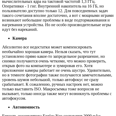
вычислительных ядра на тактовой частотой 1,3 ГГц.
Оперативки - 1 гиг. Внутренний накопитель на 16 ГБ, но
пользователю доступно только 12. Для повседневных задач
такого сочетания вполне достаточно, а вот с мощными играми
возникают небольшие проблемы в виде подтормаживания и
нагревания устройства. Но не особо производительные игры
идут без нареканий.
Камера
Абсолютно все недостатки может компенсировать
необычайно хорошая камера. Нельзя сказать, что тут
установлено прямо какое-то запредельное разрешение, но
снимки получаются очень четкими, что можно проверить,
открыв фото на компьютере и зумировав его. Хотя
приложение камеры работает не очень шустро. Удивительно,
но в темноте фотографии также получаются замечательными,
уровень шумов небольшой, только автофокус не сразу
срабатывает. К сожалению, ручных настроек нет, можно
только выставить ISO. Макросъемка тоже вопросов не
вызывает, только иногда также могут возникнуть проблемы с
автофокусом.
Автономность
Емкость аккумулятора Explay Neo составляет 2000 мАч,