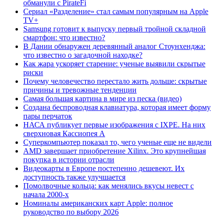
обманули с PirateFi
Сериал «Разделение» стал самым популярным на Apple
TV+
Samsung готовит к выпуску первый тройной складной
смартфон: что известно?
В Дании обнаружен деревянный аналог Стоунхенджа:
что известно о загадочной находке?
Как жара ускоряет старение: ученые выявили скрытые
риски
Почему человечество перестало жить дольше: скрытые
причины и тревожные тенденции
Самая большая картина в мире из песка (видео)
Создана беспроводная клавиатура, которая имеет форму
пары перчаток
НАСА публикует первые изображения с IXPE. На них
сверхновая Кассиопея А
Суперкомпьютер показал то, чего ученые еще не видели
AMD завершает приобретение Xilinx. Это крупнейшая
покупка в истории отрасли
Видеокарты в Европе постепенно дешевеют. Их
доступность также улучшается
Помолвочные кольца: как менялись вкусы невест с
начала 2000-х
Номиналы американских карт Apple: полное
руководство по выбору 2026