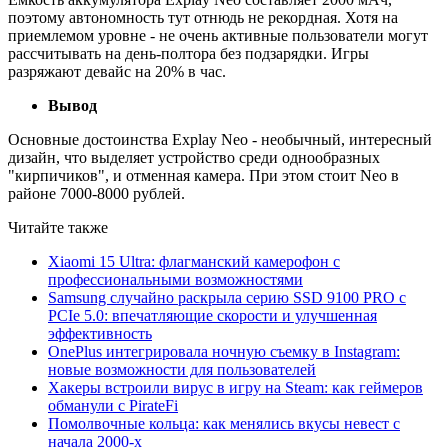
поэтому автономность тут отнюдь не рекордная. Хотя на
приемлемом уровне - не очень активные пользователи могут
рассчитывать на день-полтора без подзарядки. Игры
разряжают девайс на 20% в час.
Вывод
Основные достоинства Explay Neo - необычный, интересный
дизайн, что выделяет устройство среди однообразных
"кирпичиков", и отменная камера. При этом стоит Neo в
районе 7000-8000 рублей.
Читайте также
Xiaomi 15 Ultra: флагманский камерофон с
профессиональными возможностями
Samsung случайно раскрыла серию SSD 9100 PRO с
PCIe 5.0: впечатляющие скорости и улучшенная
эффективность
OnePlus интегрировала ночную съемку в Instagram:
новые возможности для пользователей
Хакеры встроили вирус в игру на Steam: как геймеров
обманули с PirateFi
Помолвочные кольца: как менялись вкусы невест с
начала 2000-х