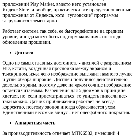
приложений Play Market, вместо него установлен
Яндекс.Store. и вообще, практически все предустановленные
приложения от Яндекса, хотя "гугловские" программы
загружаются элементарно.
Работает система так себе, ее быстродействие на среднем
уровне, иногда могут быть подтормаживания - но это до
обновления прошивки.
Дисплей
Одно из самых главных достоинств - дисплей с разрешением
HD, кстати, воздушная прослойка между экраном и
тачскрином, из-за чего изображение выглядит намного лучше,
и углы обзора широкие. Дисплей получился действительно
довольно ярким, поэтому даже на ярком солнце изображение
остается читаемым. Разрешения для 5 дюймов в принципе
хватает, но, если присматриваться, то увидеть пиксели все-
таки можно. Датчик приближения работает не всегда
корректно, поэтому звонок иногда сбрасывается ухом.
Единственный весомый минус - нет олеофобного покрытия.
Аппаратная часть
За производительность отвечает MTK6582, имеющий 4