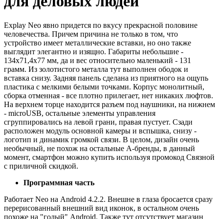
для деловых людей
Explay Neo явно придется по вкусу прекрасной половине
человечества. Причем причина не только в том, что
устройство имеет металлические вставки, но оно также
выглядит элегантно и изящно. Габариты небольшие -
134x71,4x77 мм, да и вес относительно маленький - 131
грамм. Из золотистого металла тут выполнен ободок и
вставка снизу. Задняя панель сделана из приятного на ощупь
пластика с мелкими белыми точками. Корпус монолитный,
сборка отменная - все плотно прилегает, нет никаких люфтов.
На верхнем торце находится разъем под наушники, на нижнем
- microUSB, остальные элементы управления
сгруппировались на левой грани, правая пустует. Сзади
расположен модуль основной камеры и вспышка, снизу -
логотип и динамик громкой связи. В целом, дизайн очень
необычный, не похож на остальные А-бренды, в данный
момент, смартфон можно купить используя промокод Связной
с приличной скидкой.
Программная часть
Работает Neo на Android 4.2.2. Внешне в глаза бросается сразу
перерисованный внешний вид иконок, в остальном очень
похоже на "голый" Android. Также тут отсутствует магазин