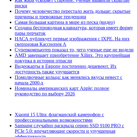
Как жара ускоряет старение: ученые выявили скрытые
риски
Почему человечество перестало жить дольше: скрытые
причины и тревожные тенденции
Самая большая картина в мире из песка (видео)
Создана беспроводная клавиатура, которая имеет форму
пары перчаток
НАСА публикует первые изображения с IXPE. На них
сверхновая Кассиопея А
Суперкомпьютер показал то, чего ученые еще не видели
AMD завершает приобретение Xilinx. Это крупнейшая
покупка в истории отрасли
Видеокарты в Европе постепенно дешевеют. Их
доступность также улучшается
Помолвочные кольца: как менялись вкусы невест с
начала 2000-х
Номиналы американских карт Apple: полное
руководство по выбору 2026
Xiaomi 15 Ultra: флагманский камерофон с
профессиональными возможностями
Samsung случайно раскрыла серию SSD 9100 PRO с
PCIe 5.0: впечатляющие скорости и улучшенная
эффективность