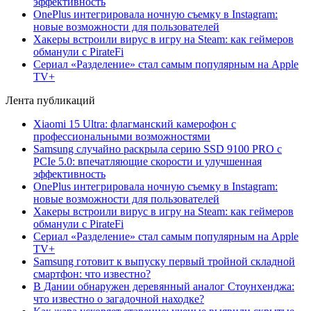
эффективность
OnePlus интегрировала ночную съемку в Instagram:
новые возможности для пользователей
Хакеры встроили вирус в игру на Steam: как геймеров
обманули с PirateFi
Сериал «Разделение» стал самым популярным на Apple
TV+
Лента публикаций
Xiaomi 15 Ultra: флагманский камерофон с
профессиональными возможностями
Samsung случайно раскрыла серию SSD 9100 PRO с
PCIe 5.0: впечатляющие скорости и улучшенная
эффективность
OnePlus интегрировала ночную съемку в Instagram:
новые возможности для пользователей
Хакеры встроили вирус в игру на Steam: как геймеров
обманули с PirateFi
Сериал «Разделение» стал самым популярным на Apple
TV+
Samsung готовит к выпуску первый тройной складной
смартфон: что известно?
В Дании обнаружен деревянный аналог Стоунхенджа:
что известно о загадочной находке?