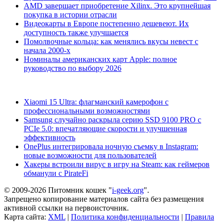
AMD завершает приобретение Xilinx. Это крупнейшая
покупка в истории отрасли
Видеокарты в Европе постепенно дешевеют. Их
доступность также улучшается
Помолвочные кольца: как менялись вкусы невест с
начала 2000-х
Номиналы американских карт Apple: полное
руководство по выбору 2026
Xiaomi 15 Ultra: флагманский камерофон с
профессиональными возможностями
Samsung случайно раскрыла серию SSD 9100 PRO с
PCIe 5.0: впечатляющие скорости и улучшенная
эффективность
OnePlus интегрировала ночную съемку в Instagram:
новые возможности для пользователей
Хакеры встроили вирус в игру на Steam: как геймеров
обманули с PirateFi
© 2009-2026 Питомник кошек "
i-geek.org
".
Запрещено копирование материалов сайта без размещения
активной ссылки на первоисточник.
Карта сайта:
XML
|
Политика конфиденциальности
|
Правила