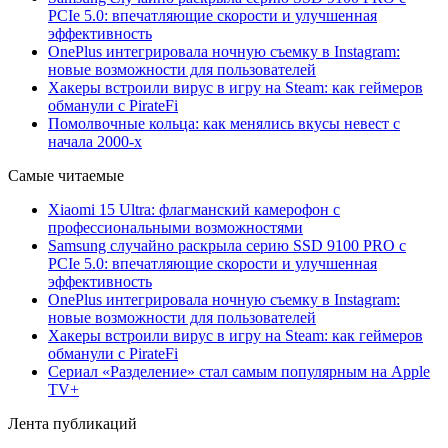
PCIe 5.0: впечатляющие скорости и улучшенная
эффективность
OnePlus интегрировала ночную съемку в Instagram:
новые возможности для пользователей
Хакеры встроили вирус в игру на Steam: как геймеров
обманули с PirateFi
Помолвочные кольца: как менялись вкусы невест с
начала 2000-х
Самые читаемые
Xiaomi 15 Ultra: флагманский камерофон с
профессиональными возможностями
Samsung случайно раскрыла серию SSD 9100 PRO с
PCIe 5.0: впечатляющие скорости и улучшенная
эффективность
OnePlus интегрировала ночную съемку в Instagram:
новые возможности для пользователей
Хакеры встроили вирус в игру на Steam: как геймеров
обманули с PirateFi
Сериал «Разделение» стал самым популярным на Apple
TV+
Лента публикаций