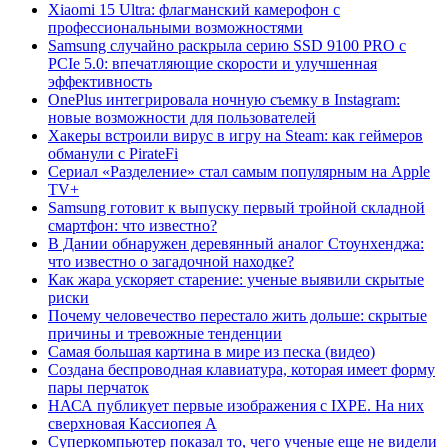
Xiaomi 15 Ultra: флагманский камерофон с
профессиональными возможностями
Samsung случайно раскрыла серию SSD 9100 PRO с
PCIe 5.0: впечатляющие скорости и улучшенная
эффективность
OnePlus интегрировала ночную съемку в Instagram:
новые возможности для пользователей
Хакеры встроили вирус в игру на Steam: как геймеров
обманули с PirateFi
Сериал «Разделение» стал самым популярным на Apple
TV+
Samsung готовит к выпуску первый тройной складной
смартфон: что известно?
В Дании обнаружен деревянный аналог Стоунхенджа:
что известно о загадочной находке?
Как жара ускоряет старение: ученые выявили скрытые
риски
Почему человечество перестало жить дольше: скрытые
причины и тревожные тенденции
Самая большая картина в мире из песка (видео)
Создана беспроводная клавиатура, которая имеет форму
пары перчаток
НАСА публикует первые изображения с IXPE. На них
сверхновая Кассиопея А
Суперкомпьютер показал то, чего ученые еще не видели