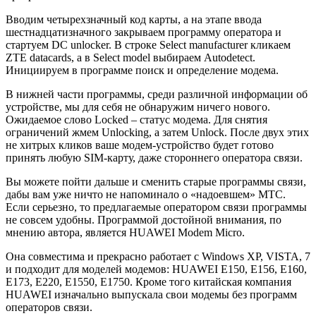
Вводим четырехзначный код карты, а на этапе ввода
шестнадцатизначного закрываем программу оператора и
стартуем DC unlocker. В строке Select manufacturer кликаем
ZTE datacards, а в Select model выбираем Autodetect.
Инициируем в программе поиск и определение модема.
В нижней части программы, среди различной информации об
устройстве, мы для себя не обнаружим ничего нового.
Ожидаемое слово Locked – статус модема. Для снятия
ограничений жмем Unlocking, а затем Unlock. После двух этих
не хитрых кликов ваше модем-устройство будет готово
принять любую SIM-карту, даже стороннего оператора связи.
Вы можете пойти дальше и сменить старые программы связи,
дабы вам уже ничто не напоминало о «надоевшем» МТС.
Если серьезно, то предлагаемые оператором связи программы
не совсем удобны. Программой достойной внимания, по
мнению автора, является HUAWEI Modem Micro.
Она совместима и прекрасно работает с Windows XP, VISTA, 7
и подходит для моделей модемов: HUAWEI E150, Е156, Е160,
E173, E220, E1550, E1750. Кроме того китайская компания
HUAWEI изначально выпускала свои модемы без программ
операторов связи.