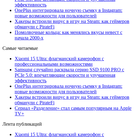
эффективность
OnePlus интегрировала ночную съемку в Instagram:
новые возможности для пользователей
Хакеры встроили вирус в игру на Steam: как геймеров
обманули с PirateFi
Помолвочные кольца: как менялись вкусы невест с
начала 2000-х
Самые читаемые
Xiaomi 15 Ultra: флагманский камерофон с
профессиональными возможностями
Samsung случайно раскрыла серию SSD 9100 PRO с
PCIe 5.0: впечатляющие скорости и улучшенная
эффективность
OnePlus интегрировала ночную съемку в Instagram:
новые возможности для пользователей
Хакеры встроили вирус в игру на Steam: как геймеров
обманули с PirateFi
Сериал «Разделение» стал самым популярным на Apple
TV+
Лента публикаций
Xiaomi 15 Ultra: флагманский камерофон с