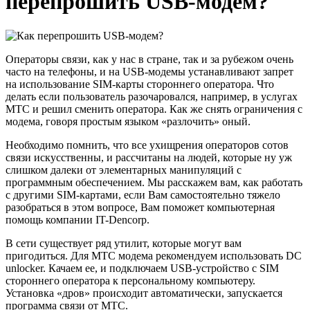
перепрошить USB-модем?
Операторы связи, как у нас в стране, так и за рубежом очень
часто на телефоны, и на USB-модемы устанавливают запрет
на использование SIM-карты стороннего оператора. Что
делать если пользователь разочаровался, например, в услугах
МТС и решил сменить оператора. Как же снять ограничения с
модема, говоря простым языком «разлочить» оный.
Необходимо помнить, что все ухищрения операторов сотов
связи искусственны, и рассчитаны на людей, которые ну уж
слишком далеки от элементарных манипуляций с
программным обеспечением. Мы расскажем вам, как работать
с другими SIM-картами, если Вам самостоятельно тяжело
разобраться в этом вопросе, Вам поможет компьютерная
помощь компании IT-Dencorp.
В сети существует ряд утилит, которые могут вам
пригодиться. Для МТС модема рекомендуем использовать DC
unlocker. Качаем ее, и подключаем USB-устройство с SIM
стороннего оператора к персональному компьютеру.
Установка «дров» происходит автоматически, запускается
программа связи от МТС.