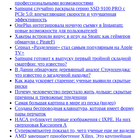
профессиональными возможностями
Samsung случайно раскрыла серию SSD 9100 PRO с
PCIe 5.0: впечатляющие скорости и улучшенная
эффективность
OnePlus интегрировала ночную съемку в Instagram:
новые возможности для пользователей
Хакеры встроили вирус в игру на Steam: как геймеров
обманули с PirateFi
Сериал «Разделение» стал самым популярным на Apple
TV+
Samsung готовит к выпуску первый тройной складной
смартфон: что известно?
В Дании обнаружен деревянный аналог Стоунхенджа:
что известно о загадочной находке?
Как жара ускоряет старение: ученые выявили скрытые
риски
Почему человечество перестало жить дольше: скрытые
причины и тревожные тенденции
Самая большая картина в мире из песка (видео)
Создана беспроводная клавиатура, которая имеет форму
пары перчаток
НАСА публикует первые изображения с IXPE. На них
сверхновая Кассиопея А
Суперкомпьютер показал то, чего ученые еще не видели
AMD завершает приобретение Xilinx. Это крупнейшая