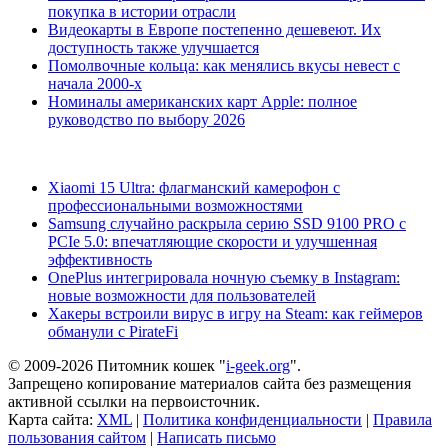
покупка в истории отрасли
Видеокарты в Европе постепенно дешевеют. Их
доступность также улучшается
Помолвочные кольца: как менялись вкусы невест с
начала 2000-х
Номиналы американских карт Apple: полное
руководство по выбору 2026
Xiaomi 15 Ultra: флагманский камерофон с
профессиональными возможностями
Samsung случайно раскрыла серию SSD 9100 PRO с
PCIe 5.0: впечатляющие скорости и улучшенная
эффективность
OnePlus интегрировала ночную съемку в Instagram:
новые возможности для пользователей
Хакеры встроили вирус в игру на Steam: как геймеров
обманули с PirateFi
© 2009-2026 Питомник кошек "
i-geek.org
".
Запрещено копирование материалов сайта без размещения
активной ссылки на первоисточник.
Карта сайта:
XML
|
Политика конфиденциальности
|
Правила
пользования сайтом
|
Написать письмо