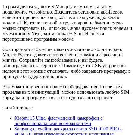
Первым делом удалите SIM-карту из модема, а затем
подключите устройство. Дождитесь установки драйверов,
если этот процесс начался, хотя если вы уже подключали
модем к ПК, то повторной загрузки дров не будет и смело
можно стартовать DC unlocker. Снова пускаем поиск модема и
жмем кнопку Next, затем кликаем Start. Начнется
перепрошивка программы модема.
Со стороны это будет выглядеть достаточно волнительно.
Модем будет издавать неестественные звуки и агрессивно
мигать. Сохраняйте самообладание, и вы будете,
вознаграждены за терпение. Помните, что USB-устройство
нельзя в этот момент отключать, либо закрывать программу, в
приступе безудержной паники.
Это может привести к поломке оборудования. После всех
проделанных манипуляций, можно использовать любую SIM-
карту, да и программа связи вас однозначно порадует.
Читайте также
Xiaomi 15 Ultra: флагманский камерофон с
профессиональными возможностями
Samsung случайно раскрыла серию SSD 9100 PRO с
PCIe 5.0: впечатляющие скорости и улучшенная