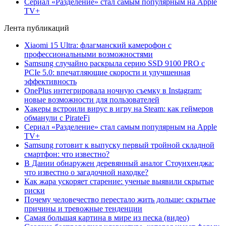
Сериал «Разделение» стал самым популярным на Apple
TV+
Лента публикаций
Xiaomi 15 Ultra: флагманский камерофон с
профессиональными возможностями
Samsung случайно раскрыла серию SSD 9100 PRO с
PCIe 5.0: впечатляющие скорости и улучшенная
эффективность
OnePlus интегрировала ночную съемку в Instagram:
новые возможности для пользователей
Хакеры встроили вирус в игру на Steam: как геймеров
обманули с PirateFi
Сериал «Разделение» стал самым популярным на Apple
TV+
Samsung готовит к выпуску первый тройной складной
смартфон: что известно?
В Дании обнаружен деревянный аналог Стоунхенджа:
что известно о загадочной находке?
Как жара ускоряет старение: ученые выявили скрытые
риски
Почему человечество перестало жить дольше: скрытые
причины и тревожные тенденции
Самая большая картина в мире из песка (видео)