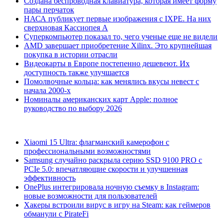
Создана беспроводная клавиатура, которая имеет форму
пары перчаток
НАСА публикует первые изображения с IXPE. На них
сверхновая Кассиопея А
Суперкомпьютер показал то, чего ученые еще не видели
AMD завершает приобретение Xilinx. Это крупнейшая
покупка в истории отрасли
Видеокарты в Европе постепенно дешевеют. Их
доступность также улучшается
Помолвочные кольца: как менялись вкусы невест с
начала 2000-х
Номиналы американских карт Apple: полное
руководство по выбору 2026
Xiaomi 15 Ultra: флагманский камерофон с
профессиональными возможностями
Samsung случайно раскрыла серию SSD 9100 PRO с
PCIe 5.0: впечатляющие скорости и улучшенная
эффективность
OnePlus интегрировала ночную съемку в Instagram:
новые возможности для пользователей
Хакеры встроили вирус в игру на Steam: как геймеров
обманули с PirateFi