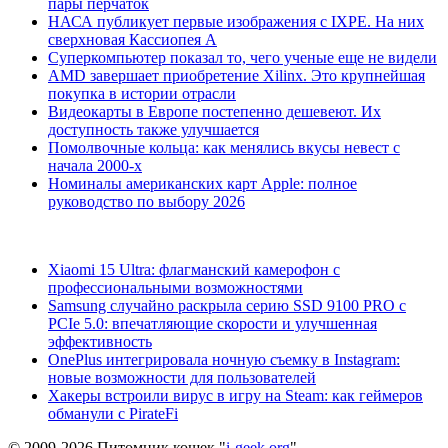
пары перчаток
НАСА публикует первые изображения с IXPE. На них
сверхновая Кассиопея А
Суперкомпьютер показал то, чего ученые еще не видели
AMD завершает приобретение Xilinx. Это крупнейшая
покупка в истории отрасли
Видеокарты в Европе постепенно дешевеют. Их
доступность также улучшается
Помолвочные кольца: как менялись вкусы невест с
начала 2000-х
Номиналы американских карт Apple: полное
руководство по выбору 2026
Xiaomi 15 Ultra: флагманский камерофон с
профессиональными возможностями
Samsung случайно раскрыла серию SSD 9100 PRO с
PCIe 5.0: впечатляющие скорости и улучшенная
эффективность
OnePlus интегрировала ночную съемку в Instagram:
новые возможности для пользователей
Хакеры встроили вирус в игру на Steam: как геймеров
обманули с PirateFi
© 2009-2026 Питомник кошек "
i-geek.org
".