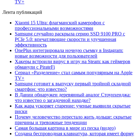
TV+
Лента публикаций
Xiaomi 15 Ultra: флагманский камерофон с
профессиональными возможностями
Samsung случайно раскрыла серию SSD 9100 PRO с
PCIe 5.0: впечатляющие скорости и улучшенная
эффективность
OnePlus интегрировала ночную съемку в Instagram:
новые возможности для пользователей
Хакеры встроили вирус в игру на Steam: как геймеров
обманули с PirateFi
Сериал «Разделение» стал самым популярным на Apple
TV+
Samsung готовит к выпуску первый тройной складной
смартфон: что известно?
В Дании обнаружен деревянный аналог Стоунхенджа:
что известно о загадочной находке?
Как жара ускоряет старение: ученые выявили скрытые
риски
Почему человечество перестало жить дольше: скрытые
причины и тревожные тенденции
Самая большая картина в мире из песка (видео)
Создана беспроводная клавиатура, которая имеет форму