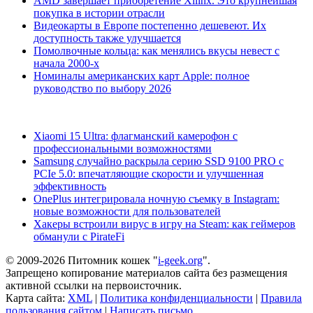
AMD завершает приобретение Xilinx. Это крупнейшая
покупка в истории отрасли
Видеокарты в Европе постепенно дешевеют. Их
доступность также улучшается
Помолвочные кольца: как менялись вкусы невест с
начала 2000-х
Номиналы американских карт Apple: полное
руководство по выбору 2026
Xiaomi 15 Ultra: флагманский камерофон с
профессиональными возможностями
Samsung случайно раскрыла серию SSD 9100 PRO с
PCIe 5.0: впечатляющие скорости и улучшенная
эффективность
OnePlus интегрировала ночную съемку в Instagram:
новые возможности для пользователей
Хакеры встроили вирус в игру на Steam: как геймеров
обманули с PirateFi
© 2009-2026 Питомник кошек "
i-geek.org
".
Запрещено копирование материалов сайта без размещения
активной ссылки на первоисточник.
Карта сайта:
XML
|
Политика конфиденциальности
|
Правила
пользования сайтом
|
Написать письмо