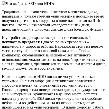
Традиционный накопитель на жестком магнитном диске,
называемый пользователями «винчестер» в последнее время
получил серьезного конкурента в лице накопителя на flash-
памяти. Это так называемый «твердотельный» диск,
представляющий в широком смысле слова большую флэшку.
К устройствам для хранения данных потенциальный
покупатель предъявляет два основных требования –
надежность и скорость работы. Надежность стоит на первом
месте не случайно, это ключевой показатель. Любой
компьютер, сломавшийся за несколько лет активного
использования, можно заменить на новый практически сразу,
а вот информация, хранившаяся на сломанном жестком диске,
вряд ли сможет быть восстановлена.
В плане надежности HDD диски не могут похвастаться
успехами. Сильная вибрация и физическое воздействие
способны нанести непоправимый вред «винчестеру».
Головка, парящая над поверхностью диска, при ударе касается
ее, и информация, хранившаяся в данном месте, остается
навсегда утерянной. SSD диски «равнодушны» к подобным
небольшим воздействиям, и эта их особенность дает им
преимущество над «винчестерами».В плане скорости работы