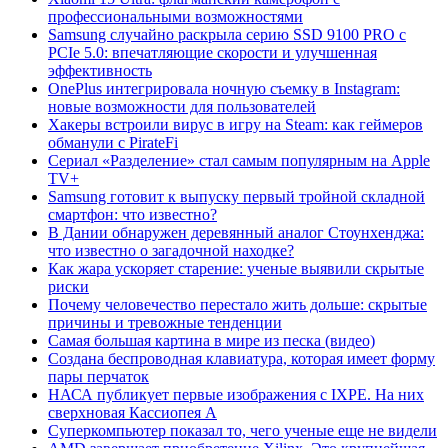
профессиональными возможностями
Samsung случайно раскрыла серию SSD 9100 PRO с
PCIe 5.0: впечатляющие скорости и улучшенная
эффективность
OnePlus интегрировала ночную съемку в Instagram:
новые возможности для пользователей
Хакеры встроили вирус в игру на Steam: как геймеров
обманули с PirateFi
Сериал «Разделение» стал самым популярным на Apple
TV+
Samsung готовит к выпуску первый тройной складной
смартфон: что известно?
В Дании обнаружен деревянный аналог Стоунхенджа:
что известно о загадочной находке?
Как жара ускоряет старение: ученые выявили скрытые
риски
Почему человечество перестало жить дольше: скрытые
причины и тревожные тенденции
Самая большая картина в мире из песка (видео)
Создана беспроводная клавиатура, которая имеет форму
пары перчаток
НАСА публикует первые изображения с IXPE. На них
сверхновая Кассиопея А
Суперкомпьютер показал то, чего ученые еще не видели