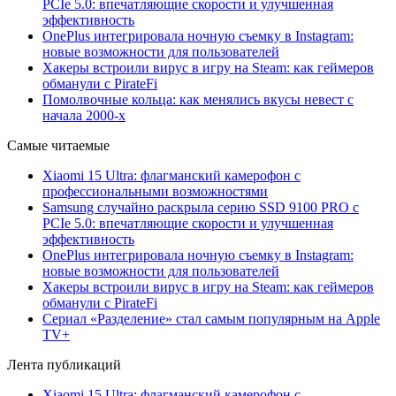
PCIe 5.0: впечатляющие скорости и улучшенная
эффективность
OnePlus интегрировала ночную съемку в Instagram:
новые возможности для пользователей
Хакеры встроили вирус в игру на Steam: как геймеров
обманули с PirateFi
Помолвочные кольца: как менялись вкусы невест с
начала 2000-х
Самые читаемые
Xiaomi 15 Ultra: флагманский камерофон с
профессиональными возможностями
Samsung случайно раскрыла серию SSD 9100 PRO с
PCIe 5.0: впечатляющие скорости и улучшенная
эффективность
OnePlus интегрировала ночную съемку в Instagram:
новые возможности для пользователей
Хакеры встроили вирус в игру на Steam: как геймеров
обманули с PirateFi
Сериал «Разделение» стал самым популярным на Apple
TV+
Лента публикаций
Xiaomi 15 Ultra: флагманский камерофон с