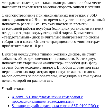
«твердотельные» диски также выигрывают: в любом месте
накопителя сохраняется высокая скорость записи и чтения.
Энергопотребление при максимальных нагрузках у SSD
дисков равняется 2 Вт, в то время как у «винчестера» данный
показатель равен 6 Вт. Это сказывается на времени
автономной работы ноутбука (если диск установлен на нем)
от одного заряда аккумуляторной батареи. Кроме того,
«твердотельный» диск значительно выигрывает по своим
габаритам и массе. Он легче традиционного «винчестера»
приблизительно в 10 раз.
Выбирая между двумя типами жестких дисков, не стоит
забывать об их долговечности и стоимости. В этих двух
показателях старенький «винчестер» способен дать фору
своему более молодому аналогу. В любом случае при всех
перечисленных параметрах при покупке жесткого диска
выбор остается за пользователем, исходящим из той суммы
денег, которой он располагает.
Читайте также
Xiaomi 15 Ultra: флагманский камерофон с
профессиональными возможностями
Samsung случайно раскрыла серию SSD 9100 PRO с